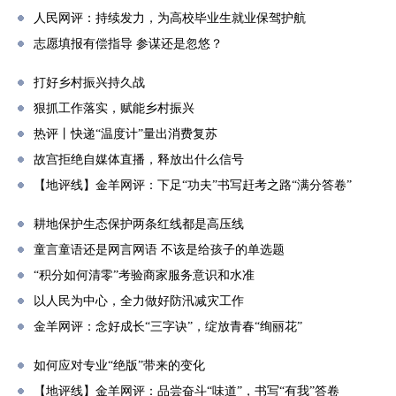
人民网评：持续发力，为高校毕业生就业保驾护航
志愿填报有偿指导 参谋还是忽悠？
打好乡村振兴持久战
狠抓工作落实，赋能乡村振兴
热评丨快递“温度计”量出消费复苏
故宫拒绝自媒体直播，释放出什么信号
【地评线】金羊网评：下足“功夫”书写赶考之路“满分答卷”
耕地保护生态保护两条红线都是高压线
童言童语还是网言网语 不该是给孩子的单选题
“积分如何清零”考验商家服务意识和水准
以人民为中心，全力做好防汛减灾工作
金羊网评：念好成长“三字诀”，绽放青春“绚丽花”
如何应对专业“绝版”带来的变化
【地评线】金羊网评：品尝奋斗“味道”，书写“有我”答卷