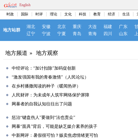
English
时政
国际
时评
理论
文化
科技
教育
经济
生活
湖北
安徽
北京
重庆
大连
福建
广东
地方站群
辽宁
宁波
宁夏
青岛
青海
四川
山东
地方频道
»
地方观察
中经评论：“加计扣除”加码促创新
“激发强国有我的青春激情”（人民论坛）
在乡村播撒阅读的种子（暖闻热评）
人民财评：为未成年人筑牢网络保护屏障
网暴者的自我认知往往出了问题
惩治“键盘伤人”要做到“法也责众”
网暴“面具”背后，可能是缺乏媒介素养的孩子
中新网评：暑假很可怕？贩卖焦虑情绪更可怕