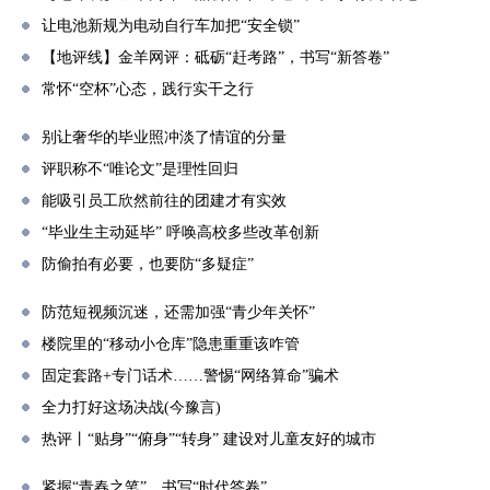
让电池新规为电动自行车加把“安全锁”
【地评线】金羊网评：砥砺“赶考路”，书写“新答卷”
常怀“空杯”心态，践行实干之行
别让奢华的毕业照冲淡了情谊的分量
评职称不“唯论文”是理性回归
能吸引员工欣然前往的团建才有实效
“毕业生主动延毕” 呼唤高校多些改革创新
防偷拍有必要，也要防“多疑症”
防范短视频沉迷，还需加强“青少年关怀”
楼院里的“移动小仓库”隐患重重该咋管
固定套路+专门话术……警惕“网络算命”骗术
全力打好这场决战(今豫言)
热评丨“贴身”“俯身”“转身” 建设对儿童友好的城市
紧握“青春之笔”，书写“时代答卷”