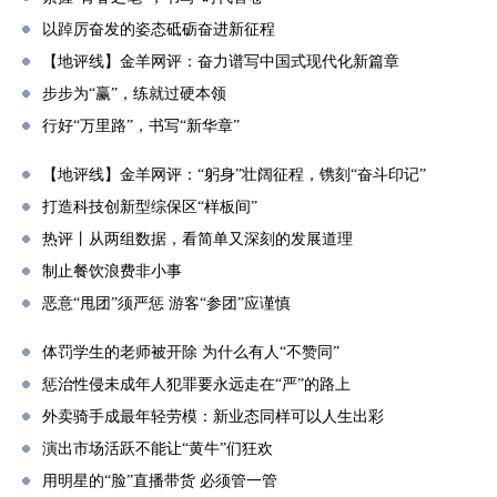
以踔厉奋发的姿态砥砺奋进新征程
【地评线】金羊网评：奋力谱写中国式现代化新篇章
步步为“赢”，练就过硬本领
行好“万里路”，书写“新华章”
【地评线】金羊网评：“躬身”壮阔征程，镌刻“奋斗印记”
打造科技创新型综保区“样板间”
热评丨从两组数据，看简单又深刻的发展道理
制止餐饮浪费非小事
恶意“甩团”须严惩 游客“参团”应谨慎
体罚学生的老师被开除 为什么有人“不赞同”
惩治性侵未成年人犯罪要永远走在“严”的路上
外卖骑手成最年轻劳模：新业态同样可以人生出彩
演出市场活跃不能让“黄牛”们狂欢
用明星的“脸”直播带货 必须管一管