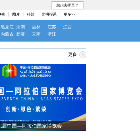
您想去哪里？
电视
图片
科普
光明报系
更多>>
黑龙江
湖南
吉林
江苏
江西
内蒙古
新疆
云南
浙江
更多
七届中国—阿拉伯国家博览会