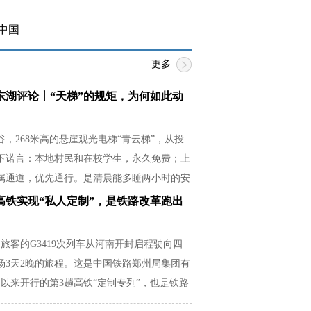
中国
更多
东湖评论丨“天梯”的规矩，为何如此动
，268米高的悬崖观光电梯“青云梯”，从投
下诺言：本地村民和在校学生，永久免费；上
属通道，优先通行。是清晨能多睡两小时的安
必紧贴湿滑崖壁的释然，是放学后还有余力帮
高铁实现“私人定制”，是铁路改革跑出
从容。
名旅客的G3419次列车从河南开封启程驶向四
场3天2晚的旅程。这是中国铁路郑州局集团有
以来开行的第3趟高铁“定制专列”，也是铁路
场需求的生动实践。