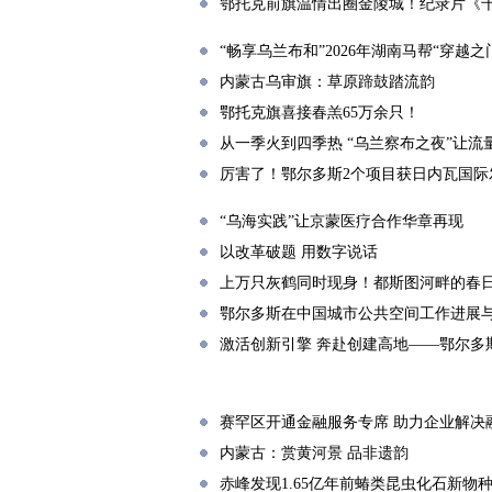
鄂托克前旗温情出圈金陵城！纪录片《
“畅享乌兰布和”2026年湖南马帮“穿越
内蒙古乌审旗：草原蹄鼓踏流韵
鄂托克旗喜接春羔65万余只！
从一季火到四季热 “乌兰察布之夜”让流量
厉害了！鄂尔多斯2个项目获日内瓦国际
“乌海实践”让京蒙医疗合作华章再现
以改革破题 用数字说话
上万只灰鹤同时现身！都斯图河畔的春
鄂尔多斯在中国城市公共空间工作进展
激活创新引擎 奔赴创建高地——鄂尔多
赛罕区开通金融服务专席 助力企业解决
内蒙古：赏黄河景 品非遗韵
赤峰发现1.65亿年前蝽类昆虫化石新物