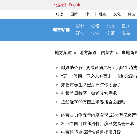
English
时政
国际
时评
理论
文化
科技
湖北
安徽
北京
重庆
地方站群
辽宁
宁波
宁夏
青岛
地方频道
»
地方频道－内蒙古
»
当地新
融媒助企行 | 奥威购物广场：为民生消
“五一”假期，不必东奔西走，准格尔应
来夜市养生？巴彦淖尔你太会了
扎根草原牧区，贴近真实需求
通辽近2000万亩玉米春播全面启动
内蒙古力争五年内培育形成3大万亿级产
2026中国（呼和浩特）演出交易会开幕
中蒙跨境资源运输通道提质升级