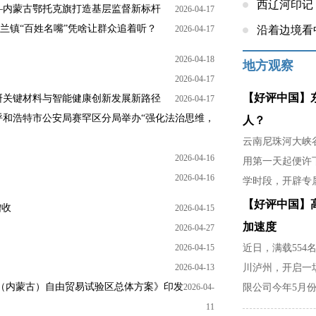
西辽河印记
——内蒙古鄂托克旗打造基层监督新标杆
2026-04-17
乌兰镇“百姓名嘴”凭啥让群众追着听？
2026-04-17
沿着边境看
2026-04-18
地方观察
2026-04-17
【好评中国】
研关键材料与智能健康创新发展新路径
2026-04-17
呼和浩特市公安局赛罕区分局举办“强化法治思维，
人？
云南尼珠河大峡谷
2026-04-16
用第一天起便许
2026-04-16
学时段，开辟专
稳，是暴雨天不
【好评中国】
增收
2026-04-15
家里分担农活的
加速度
2026-04-27
2026-04-15
近日，满载554
2026-04-13
川泸州，开启一
（内蒙古）自由贸易试验区总体方案》印发
2026-04-
限公司今年5月份
11
部门精准对接市