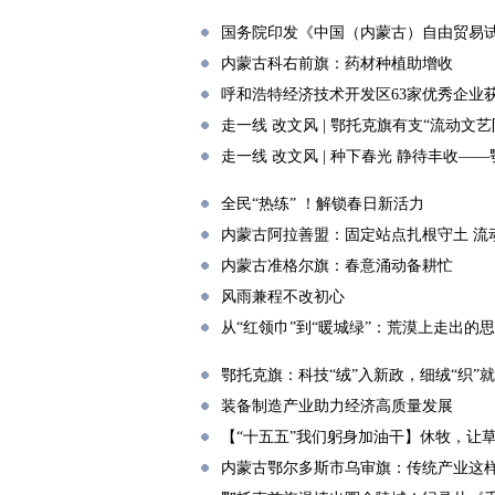
国务院印发《中国（内蒙古）自由贸易
内蒙古科右前旗：药材种植助增收
呼和浩特经济技术开发区63家优秀企业
走一线 改文风 | 鄂托克旗有支“流动
走一线 改文风 | 种下春光 静待丰收—
全民“热练” ！解锁春日新活力
内蒙古阿拉善盟：固定站点扎根守土 流
内蒙古准格尔旗：春意涌动备耕忙
风雨兼程不改初心
从“红领巾”到“暖城绿”：荒漠上走出的
鄂托克旗：科技“绒”入新政，细绒“织”
装备制造产业助力经济高质量发展
【“十五五”我们躬身加油干】休牧，让
内蒙古鄂尔多斯市乌审旗：传统产业这