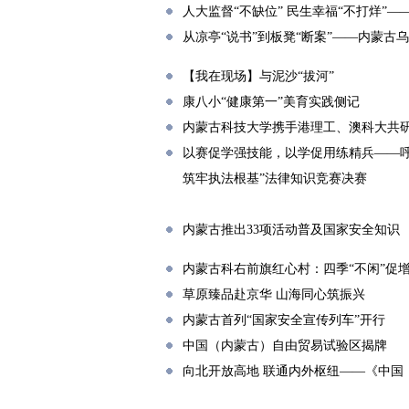
人大监督“不缺位” 民生幸福“不打烊”
从凉亭“说书”到板凳“断案”——内蒙古
【我在现场】与泥沙“拔河”
康八小“健康第一”美育实践侧记
内蒙古科技大学携手港理工、澳科大共
以赛促学强技能，以学促用练精兵——
筑牢执法根基”法律知识竞赛决赛
内蒙古推出33项活动普及国家安全知识
内蒙古科右前旗红心村：四季“不闲”促
草原臻品赴京华 山海同心筑振兴
内蒙古首列“国家安全宣传列车”开行
中国（内蒙古）自由贸易试验区揭牌
向北开放高地 联通内外枢纽——《中国