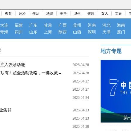
教育
经济
生活
法治
军事
卫生
健康
女人
文娱
大连
福建
广东
甘肃
广西
贵州
河南
河北
海南
青海
四川
山东
上海
陕西
山西
深圳
天津
厦门
闻
地方专题
费注入强劲动能
2026-04-28
有尽有！超全活动攻略，一键收藏→
2026-04-28
2026-04-27
2026-04-27
2026-04-24
业集群
2026-04-23
第
2026-04-23
2026-04-20