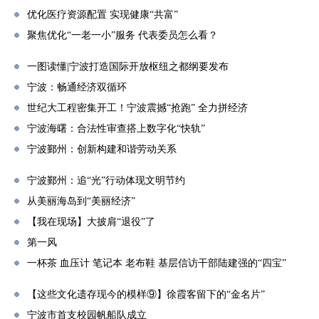
优化医疗资源配置 实现健康“共富”
聚焦优化“一老一小”服务 代表委员怎么看？
一图读懂|宁波打造国际开放枢纽之都纲要发布
宁波：畅通经济双循环
世纪大工程密集开工！宁波震撼“抢跑” 全力拼经济
宁波海曙：合法性审查搭上数字化“快轨”
宁波鄞州：创新构建和谐劳动关系
宁波鄞州：追“光”行动体现文明节约
从美丽海岛到“美丽经济”
【我在现场】大披肩“退役”了
第一风
一杯茶 血压计 笔记本 老布鞋 基层信访干部陆建强的“四宝”
【这些文化遗存现今的模样⑨】徐霞客留下的“金名片”
宁波市首支校园帆船队成立