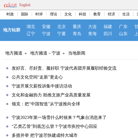
English
时政
国际
时评
理论
文化
科技
教育
经济
生活
湖北
安徽
北京
重庆
大连
福建
广东
地方站群
辽宁
宁波
宁夏
青岛
青海
四川
山东
地方频道
»
地方频道－宁波
»
当地新闻
发好言、尽好责、履好职 宁波代表团开展履职经验交流
公共文化空间“走新”更走心
宁波开展欠薪投诉集中接访活动
文化和金融协力 助推文旅产业高质量发展
领克：把“中国智造”从宁波推向全球
宁波2023年第一场雪什么时候来？气象台消息来了
“乙类乙管”到底怎么管？宁波市疾控中心回应
多措并举 把宁波尽快建成特大城市