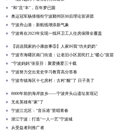
“和”且“丰”，百年梦已圆
奥运冠军杨倩领衔宁波鄞州区00后理论宣讲团
宁波舟山港：新航线增添新气象
宁波将在2023年实现一线环卫工人住房保障全覆盖
【说说我家的小康故事⑤】人家叫我“功夫奶奶”
宁波市海曙区南门街道：让老旧小区居民打上“暖心”疫苗
“宁波妈妈”张亚芬：聚爱播爱三十载
宁波努力交出党史学习教育高分答卷
宁波市镇海区十七房村：古村“醒”了 日子美了
8000年前的海岸故乡——宁波井头山遗址发现记
无名英雄有“家”了
宁波江北区：“音乐港”里唱青春
浙江宁波：打造“一人一艺”宁波城
从受益者到推广者