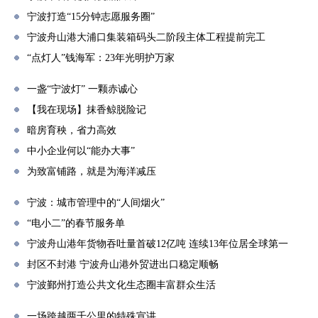
宁波打造“15分钟志愿服务圈”
宁波舟山港大浦口集装箱码头二阶段主体工程提前完工
“点灯人”钱海军：23年光明护万家
一盏“宁波灯” 一颗赤诚心
【我在现场】抹香鲸脱险记
暗房育秧，省力高效
中小企业何以“能办大事”
为致富铺路，就是为海洋减压
宁波：城市管理中的“人间烟火”
“电小二”的春节服务单
宁波舟山港年货物吞吐量首破12亿吨 连续13年位居全球第一
封区不封港 宁波舟山港外贸进出口稳定顺畅
宁波鄞州打造公共文化生态圈丰富群众生活
一场跨越两千公里的特殊宣讲