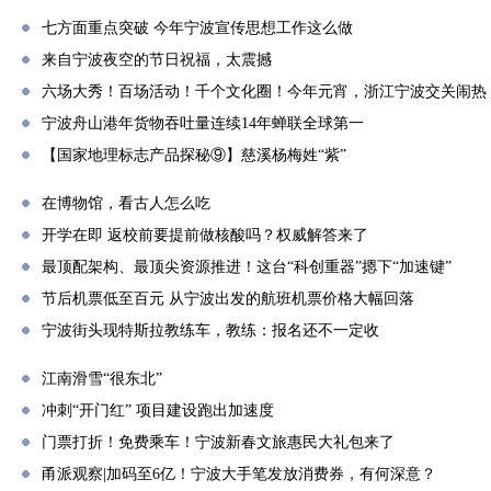
七方面重点突破 今年宁波宣传思想工作这么做
来自宁波夜空的节日祝福，太震撼
六场大秀！百场活动！千个文化圈！今年元宵，浙江宁波交关闹热
宁波舟山港年货物吞吐量连续14年蝉联全球第一
【国家地理标志产品探秘⑨】慈溪杨梅姓“紫”
在博物馆，看古人怎么吃
开学在即 返校前要提前做核酸吗？权威解答来了
最顶配架构、最顶尖资源推进！这台“科创重器”摁下“加速键”
节后机票低至百元 从宁波出发的航班机票价格大幅回落
宁波街头现特斯拉教练车，教练：报名还不一定收
江南滑雪“很东北”
冲刺“开门红” 项目建设跑出加速度
门票打折！免费乘车！宁波新春文旅惠民大礼包来了
甬派观察|加码至6亿！宁波大手笔发放消费券，有何深意？