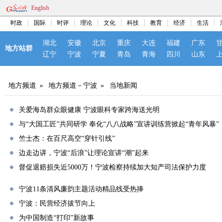
English
时政
国际
时评
理论
文化
科技
教育
经济
生活
湖北
安徽
北京
重庆
大连
福建
广东
地方站群
辽宁
宁波
宁夏
青岛
青海
四川
山东
地方频道
»
地方频道－宁波
»
当地新闻
关爱海岛群众眼健康 宁波眼科专家跨海送光明
与“大国工匠”共同研学 奉化“八八战略”宣讲训练营掀起“青年风暴”
竺士杰：在百尺高空“穿针引线”
边走边讲，宁波“后浪”让理论宣讲“潮”起来
督促退赔损失近5000万！宁波检察持续加大知产司法保护力度
宁波11条清风廉韵主题活动精品线受热捧
宁波：民营经济拔节向上
为中国制造“打印”新故事