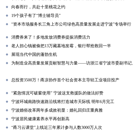
向春而行，共赴十里桃花之约
19个孩子有了“博士辅导员”
“资本市场服务长三角上市公司绿色高质量发展走进宁波”专场举行
消费券来了！多地发放消费券提振消费活力
老人担心钱被偷把13万藏墓地发霉，银行帮抢救回一半
展现当代中国的蓬勃生机
为制造业高质量发展贡献智慧与力量——访浙江省宁波市委副书记
总投资3500万！甬凉协作首个社会资本主导轻工业项目投产
“紧急情况可破窗使用” 宁波这支救援队的做法好赞
宁波环城南路快速路沿线将打造城市天际线 明年6月完工
宁波婚俗改革两年多成效初显：婚礼回归庄重典雅
宁波居民健康素养水平再创新高
“甬习云课堂”上线近三年累计参与人数3000万人次