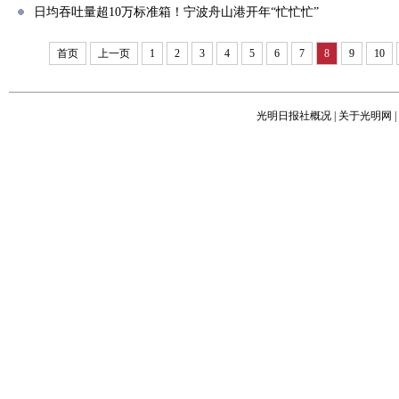
日均吞吐量超10万标准箱！宁波舟山港开年“忙忙忙”
首页
上一页
1
2
3
4
5
6
7
8
9
10
光明日报社概况
|
关于光明网
|