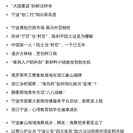
“大国重器”的鲜活样本
宁波“创二代”闯出新高度
宁波勇拓巴西市场 展示外贸韧性
辞掉“厅官”当“村官”，陈剑平院士这是为哪般
中国第一人！院士当“村官”，一干已五年
漫步古林镇，赏别样江南
“春风入户助科创” 新材料小镇焕发勃勃生机
俄罗斯帝王蟹集散基地在浙江象山揭牌
浙江乡村观察：“海岛村”如何闯出振兴“蓝海”？
鄞衢两地青年共话“八八战略”
宁波市级重大新闻传播服务平台启动，新甬派上线
浙江宁波：心理教育助学生健康成长
宁波象山海域海豚戏水，网友：海豚想来看亚运了
以警心护企兴 宁波公安“四大体系”助力法治营商环境提档升级