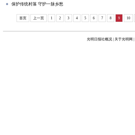
保护传统村落 守护一脉乡愁
首页
上一页
1
2
3
4
5
6
7
8
9
10
光明日报社概况
|
关于光明网
|