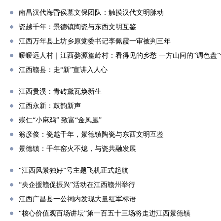
南昌汉代海昏侯墓文保团队：触摸汉代文明脉动
瓷越千年：景德镇陶瓷与东西文明互鉴
江西万年县上坊乡原党委书记李佩霞一审被判三年
暧暧远人村｜江西婺源篁岭村：看得见的乡愁 一方山间的“调色盘
江西赣县：走“新”宣讲入人心
江西贵溪：青砖黛瓦焕新生
江西永新：鼓韵新声
崇仁“小麻鸡” 致富“金凤凰”
翁彦俊：瓷越千年，景德镇陶瓷与东西文明互鉴
景德镇：千年窑火不熄，与瓷共融发展
“江西风景独好”号主题飞机正式起航
“央企援赣促振兴”活动在江西赣州举行
江西广昌县一公祠内发现大量红军标语
“核心价值观百场讲坛”第一百五十三场将走进江西景德镇