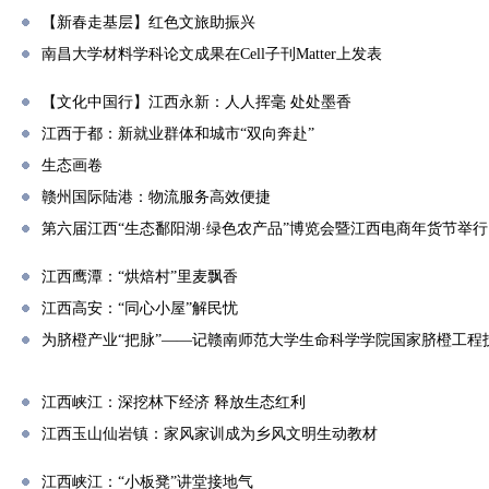
【新春走基层】红色文旅助振兴
南昌大学材料学科论文成果在Cell子刊Matter上发表
【文化中国行】江西永新：人人挥毫 处处墨香
江西于都：新就业群体和城市“双向奔赴”
生态画卷
赣州国际陆港：物流服务高效便捷
第六届江西“生态鄱阳湖·绿色农产品”博览会暨江西电商年货节举行
江西鹰潭：“烘焙村”里麦飘香
江西高安：“同心小屋”解民忧
为脐橙产业“把脉”——记赣南师范大学生命科学学院国家脐橙工程
江西峡江：深挖林下经济 释放生态红利
江西玉山仙岩镇：家风家训成为乡风文明生动教材
江西峡江：“小板凳”讲堂接地气