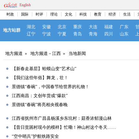
English
时政
国际
时评
理论
文化
科技
教育
经济
生活
湖北
安徽
北京
重庆
大连
福建
广东
地方站群
辽宁
宁波
宁夏
青岛
青海
四川
山东
地方频道
»
地方频道－江西
»
当地新闻
【新春走基层】蛤蟆山变“艺术山”
【我们这些年俗】舞龙，壮！
景德镇“春碗”，中国春节给世界的礼物！
江西南昌：文创年货成“爆款”
景德镇“春碗”将亮相央视春晚
江西省抚州市广昌县杨溪乡东坑村：菇香浓郁漫山林
【昔日贫困村现今的模样】忙嘞！神山村这个冬天……
“空中哨兵”护航铁路安全