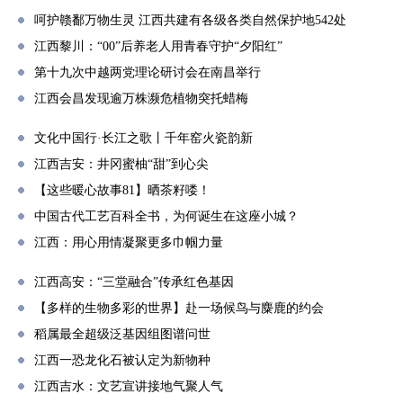
呵护赣鄱万物生灵 江西共建有各级各类自然保护地542处
江西黎川：“00”后养老人用青春守护“夕阳红”
第十九次中越两党理论研讨会在南昌举行
江西会昌发现逾万株濒危植物突托蜡梅
文化中国行·长江之歌丨千年窑火瓷韵新
江西吉安：井冈蜜柚“甜”到心尖
【这些暖心故事81】晒茶籽喽！
中国古代工艺百科全书，为何诞生在这座小城？
江西：用心用情凝聚更多巾帼力量
江西高安：“三堂融合”传承红色基因
【多样的生物多彩的世界】赴一场候鸟与麋鹿的约会
稻属最全超级泛基因组图谱问世
江西一恐龙化石被认定为新物种
江西吉水：文艺宣讲接地气聚人气