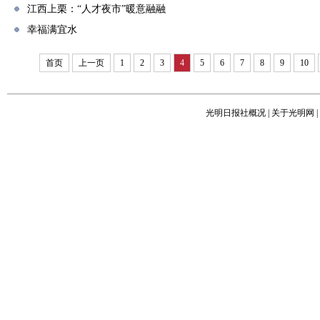
江西上栗：“人才夜市”暖意融融
幸福满宜水
首页
上一页
1
2
3
4
5
6
7
8
9
10
光明日报社概况
|
关于光明网
|