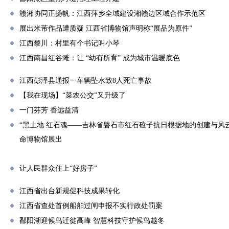
赣湘协同正扬帆：江西萍乡全域建设湘赣边区域合作示范区
展出米芾作品遭质疑 江西省博物馆声明称“展品为原件”
江西黎川：村里有个书记叫小琴
江西南昌红谷滩：让 “幼有所育” 成为城市温暖底色
江西彭泽县通报一车辆坠水致8人死亡事故
【我在现场】“菜农公交”又升级了
一门芬芳 香远益清
“黑土地 红石魂——吉林省磐石市红石砬子抗日根据地的创建与风
命博物馆展出
让人民群众住上“好房子”
江西省出台新规促科技成果转化
江西省查处首例船舶过闸申报不实行政处罚案
鄱阳湖迎候鸟迁徙高峰 智慧科技守护候鸟越冬