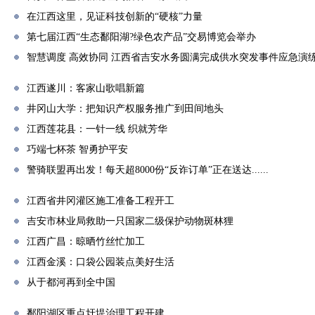
在江西这里，见证科技创新的“硬核”力量
第七届江西“生态鄱阳湖?绿色农产品”交易博览会举办
智慧调度 高效协同 江西省吉安水务圆满完成供水突发事件应急演
江西遂川：客家山歌唱新篇
井冈山大学：把知识产权服务推广到田间地头
江西莲花县：一针一线 织就芳华
巧端七杯茶 智勇护平安
警骑联盟再出发！每天超8000份“反诈订单”正在送达......
江西省井冈灌区施工准备工程开工
吉安市林业局救助一只国家二级保护动物斑林狸
江西广昌：晾晒竹丝忙加工
江西金溪：口袋公园装点美好生活
从于都河再到全中国
鄱阳湖区重点圩堤治理工程开建