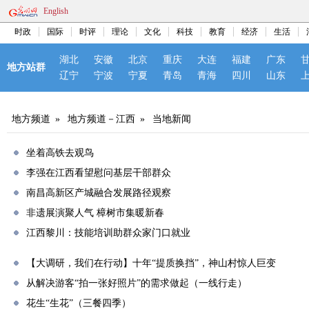
English
时政
国际
时评
理论
文化
科技
教育
经济
生活
湖北
安徽
北京
重庆
大连
福建
广东
地方站群
辽宁
宁波
宁夏
青岛
青海
四川
山东
地方频道
»
地方频道－江西
»
当地新闻
坐着高铁去观鸟
李强在江西看望慰问基层干部群众
南昌高新区产城融合发展路径观察
非遗展演聚人气 樟树市集暖新春
江西黎川：技能培训助群众家门口就业
【大调研，我们在行动】十年“提质换挡”，神山村惊人巨变
从解决游客“拍一张好照片”的需求做起（一线行走）
花生“生花”（三餐四季）