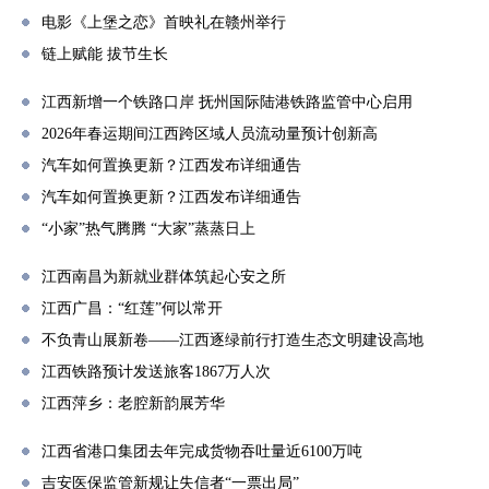
电影《上堡之恋》首映礼在赣州举行
链上赋能 拔节生长
江西新增一个铁路口岸 抚州国际陆港铁路监管中心启用
2026年春运期间江西跨区域人员流动量预计创新高
汽车如何置换更新？江西发布详细通告
汽车如何置换更新？江西发布详细通告
“小家”热气腾腾 “大家”蒸蒸日上
江西南昌为新就业群体筑起心安之所
江西广昌：“红莲”何以常开
不负青山展新卷——江西逐绿前行打造生态文明建设高地
江西铁路预计发送旅客1867万人次
江西萍乡：老腔新韵展芳华
江西省港口集团去年完成货物吞吐量近6100万吨
吉安医保监管新规让失信者“一票出局”