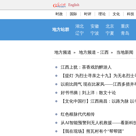
English
时政
国际
时评
理论
文化
科技
湖北
安徽
北京
重庆
地方站群
辽宁
宁波
宁夏
青岛
地方频道
»
地方频道－江西
»
当地新闻
江西上犹：茶香戏韵醉游人
【提灯·为烈士寻亲之十九】为无名烈士
以前比阔气 现在比家风——江西多措并
好书书摘｜刘上洋：散文十论
【文化中国行】江西南昌：以路为脉 以
红色根脉代代相传
从AI智能预警到无人机救援——看新科
【我在现场】熊瓦村有个“帮帮团”