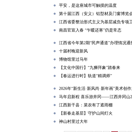
平安，是这座城市可触摸的温度
第十届江西（安义）铝型材及门窗博览
江西省委整治形式主义为基层减负专项
南昌官宣入春 “乍暖还寒”仍是常态
江西省今年第2期“民声通道”办理情况通
十届村晚迎新风
博物馆里过马年
【文化中国行】“九狮拜象”踏春来
【春运进行时】轨道“精调师”
2026年“新生活·新风尚·新年画”美术
马年启新程 喜乐游井冈——江西井冈山2
江西新干县：菜农有了遮雨棚
【新春走基层】守护山间灯火
神山村里过大年