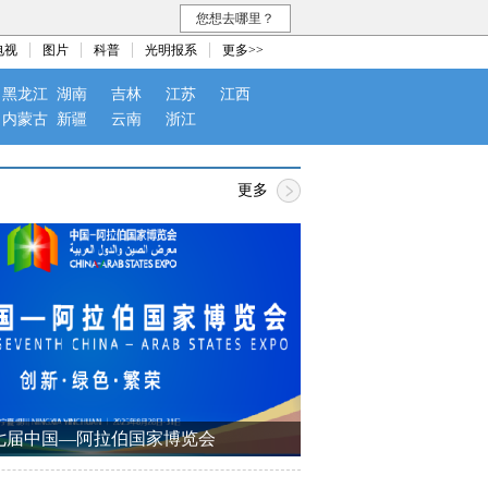
您想去哪里？
电视
图片
科普
光明报系
更多>>
黑龙江
湖南
吉林
江苏
江西
内蒙古
新疆
云南
浙江
更多
七届中国—阿拉伯国家博览会