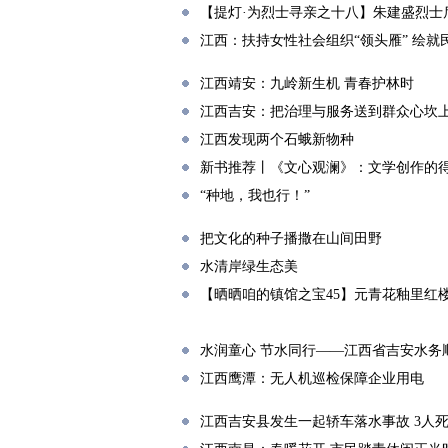
【提灯·为烈士寻亲之十八】朱建盛烈士
江西：扶持女性社会组织“领头雁” 绘就
江西靖安：九岭新生机 青春护林时
江西吉安：把治理与服务送到群众心坎
江西发现两个石蛾新物种
新书推荐丨《文心观澜》：文学创作的得
“种地，我也行！”
把文化的种子播撒在山间田野
水清岸绿生态美
【晒晒咱的镇馆之宝45】元青花釉里红
水润童心 节水同行——江西省吉安水务
江西鹰潭：无人机巡检保障企业用电
江西吉安县发生一起轿车落水事故 3人