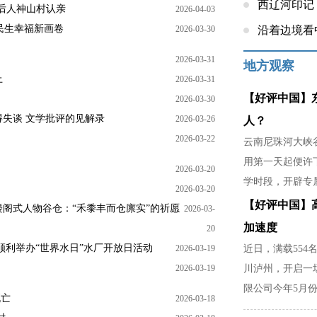
西辽河印记
后人神山村认亲
2026-04-03
民生幸福新画卷
2026-03-30
沿着边境看
2026-03-31
地方观察
上
2026-03-31
【好评中国】
2026-03-30
失谈 文学批评的见解录
2026-03-26
人？
2026-03-22
云南尼珠河大峡谷
用第一天起便许
2026-03-20
学时段，开辟专
2026-03-20
稳，是暴雨天不
【好评中国】
楼阁式人物谷仓：“禾黍丰而仓廪实”的祈愿
2026-03-
家里分担农活的
加速度
20
顺利举办“世界水日”水厂开放日活动
2026-03-19
近日，满载554
2026-03-19
川泸州，开启一
限公司今年5月份
死亡
2026-03-18
部门精准对接市