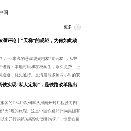
中国
更多
东湖评论丨“天梯”的规矩，为何如此动
，268米高的悬崖观光电梯“青云梯”，从投
下诺言：本地村民和在校学生，永久免费；上
属通道，优先通行。是清晨能多睡两小时的安
必紧贴湿滑崖壁的释然，是放学后还有余力帮
高铁实现“私人定制”，是铁路改革跑出
从容。
名旅客的G3419次列车从河南开封启程驶向四
场3天2晚的旅程。这是中国铁路郑州局集团有
以来开行的第3趟高铁“定制专列”，也是铁路
场需求的生动实践。