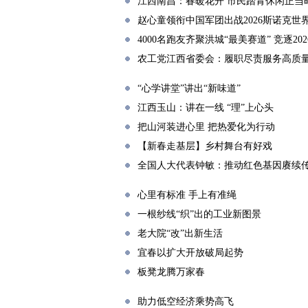
江西南昌：春暖花开 市民踏青休闲正当
赵心童领衔中国军团出战2026斯诺克世
4000名跑友齐聚洪城“最美赛道” 竞逐2
农工党江西省委会：履职尽责服务高质
“心学讲堂”讲出“新味道”
江西玉山：讲在一线 “理”上心头
把山河装进心里 把热爱化为行动
【新春走基层】乡村舞台有好戏
全国人大代表钟敏：推动红色基因赓续
心里有标准 手上有准绳
一根纱线“织”出的工业新图景
老大院“改”出新生活
宜春以扩大开放破局起势
板凳龙腾万家春
助力低空经济乘势高飞