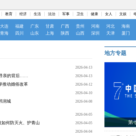
教育
经济
生活
法治
军事
卫生
健康
女人
文娱
大连
福建
广东
甘肃
广西
贵州
河南
河北
海南
青海
四川
山东
上海
陕西
山西
深圳
天津
厦门
地方专题
2026-04-13
寻亲的背后……
2026-04-13
举推动婚俗改革
2026-04-12
2026-04-10
书润城
2026-04-08
2026-04-05
第
技如何防灭火、护青山
2026-04-05
2026-04-04