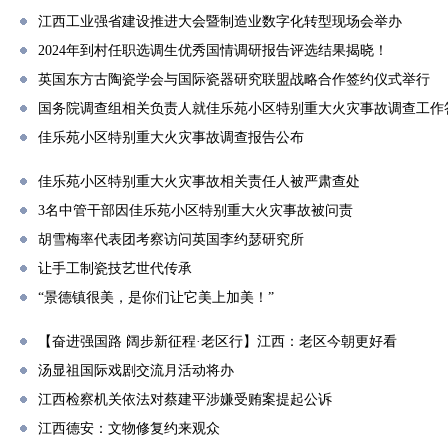
江西工业强省建设推进大会暨制造业数字化转型现场会举办
2024年到村任职选调生优秀国情调研报告评选结果揭晓！
英国东方古陶瓷学会与国际瓷器研究联盟战略合作签约仪式举行
国务院调查组相关负责人就佳乐苑小区特别重大火灾事故调查工作
佳乐苑小区特别重大火灾事故调查报告公布
佳乐苑小区特别重大火灾事故相关责任人被严肃查处
3名中管干部因佳乐苑小区特别重大火灾事故被问责
胡雪梅率代表团考察访问英国李约瑟研究所
让手工制瓷技艺世代传承
“景德镇很美，是你们让它美上加美！”
【奋进强国路 阔步新征程·老区行】江西：老区今朝更好看
汤显祖国际戏剧交流月活动将办
江西检察机关依法对蔡建平涉嫌受贿案提起公诉
江西德安：文物修复约来观众