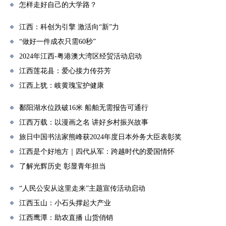
怎样走好自己的大学路？
江西：科创为引擎 激活向“新”力
“做好一件成衣只需60秒”
2024年江西-粤港澳大湾区经贸活动启动
江西莲花县：爱心接力传芬芳
江西上犹：岐黄瑰宝护健康
鄱阳湖水位跌破16米 船舶无需报告可通行
江西万载：以漫画之名 讲好乡村振兴故事
旅日中国书法家熊峰获2024年度日本外务大臣表彰奖
江西是个好地方｜四代从军：跨越时代的爱国情怀
了解光辉历史 彰显青年担当
“人民公安从这里走来”主题宣传活动启动
江西玉山：小石头撑起大产业
江西鹰潭：助农直播 山货俏销