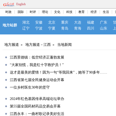
English
时政
国际
时评
理论
文化
科技
教育
经济
生活
湖北
安徽
北京
重庆
大连
福建
广东
地方站群
辽宁
宁波
宁夏
青岛
青海
四川
山东
地方频道
»
地方频道－江西
»
当地新闻
江西景德镇：低空经济正蓬勃发展
“大家别慌，我是红十字救护员！”
这才是最美的爱情！因为一句“等我回来”，她等了90多年……
江西省第七届全民健身运动会开幕
一位乡村医生30年的坚守
2024年红色基因传承高端论坛举办
第55届全国药材药品交易会开幕
江西永丰：一曲村歌记录美好生活