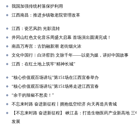
我国加强传统村落保护利用
江西南昌：推进乡镇敬老院管理改革
江西：瓷艺风韵 光影流转
井冈山红色文化音乐周盛大启幕 首场演出圆满完成！
南昌万寿宫：古韵融新潮 老街烟火浓
文化中国行︱白浒窑韵 文脉千年——以瓷为媒，讲好中国故事
江西：在红土地上筑牢“精神长城”
“核心价值观百场讲坛”第151场在江西宜春举办
“核心价值观百场讲坛”第151场将走进江西宜春
“余干的辣椒不愁卖！”
不忘来时路 奋进新征程丨拥抱低空经济 向天再造共青城
【不忘来时路 奋进新征程】 峡江县：打造生物医药产业新高地 
发展