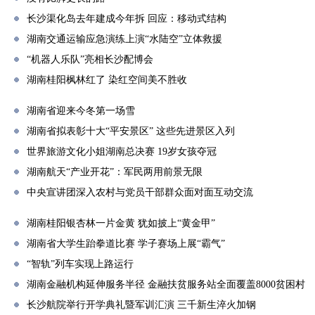
长沙渠化岛去年建成今年拆 回应：移动式结构
湖南交通运输应急演练上演“水陆空”立体救援
“机器人乐队”亮相长沙配博会
湖南桂阳枫林红了 染红空间美不胜收
湖南省迎来今冬第一场雪
湖南省拟表彰十大“平安景区” 这些先进景区入列
世界旅游文化小姐湖南总决赛 19岁女孩夺冠
湖南航天“产业开花”：军民两用前景无限
中央宣讲团深入农村与党员干部群众面对面互动交流
湖南桂阳银杏林一片金黄 犹如披上“黄金甲”
湖南省大学生跆拳道比赛 学子赛场上展“霸气”
“智轨”列车实现上路运行
湖南金融机构延伸服务半径 金融扶贫服务站全面覆盖8000贫困村
长沙航院举行开学典礼暨军训汇演 三千新生淬火加钢