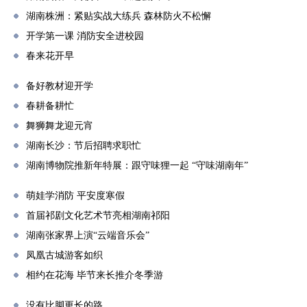
湖南株洲：紧贴实战大练兵 森林防火不松懈
开学第一课 消防安全进校园
春来花开早
备好教材迎开学
春耕备耕忙
舞狮舞龙迎元宵
湖南长沙：节后招聘求职忙
湖南博物院推新年特展：跟守味狸一起 “守味湖南年”
萌娃学消防 平安度寒假
首届祁剧文化艺术节亮相湖南祁阳
湖南张家界上演“云端音乐会”
凤凰古城游客如织
相约在花海 毕节来长推介冬季游
没有比脚更长的路