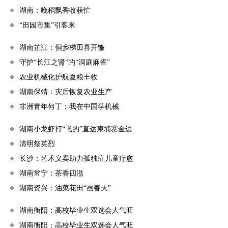
湖南：晚稻飘香收获忙
“田园市集”引客来
湖南芷江：侗乡梯田喜开镰
守护“长江之肾”的“洞庭麻雀”
农业机械化护航夏粮丰收
湖南保靖：灾后恢复农业生产
非洲青年何丁：我在中国学机械
湖南小龙虾打“飞的”直达柬埔寨金边
清明祭英烈
长沙：艺术义卖助力孤独症儿童疗愈
湖南常宁：茶香四溢
湖南资兴：油菜花田“画春天”
湖南衡阳：高校毕业生双选会人气旺
湖南衡阳：高校毕业生双选会人气旺