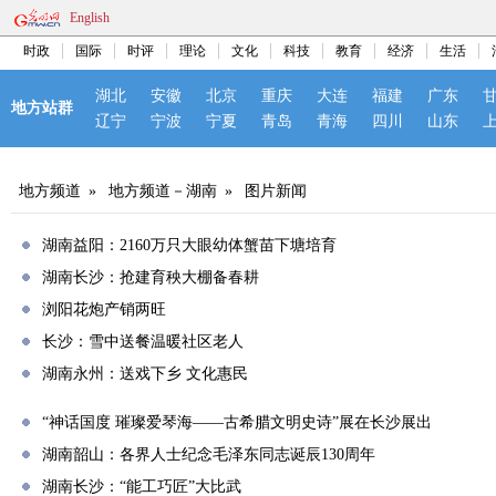
English
时政
国际
时评
理论
文化
科技
教育
经济
生活
湖北
安徽
北京
重庆
大连
福建
广东
地方站群
辽宁
宁波
宁夏
青岛
青海
四川
山东
地方频道
»
地方频道－湖南
»
图片新闻
湖南益阳：2160万只大眼幼体蟹苗下塘培育
湖南长沙：抢建育秧大棚备春耕
浏阳花炮产销两旺
长沙：雪中送餐温暖社区老人
湖南永州：送戏下乡 文化惠民
“神话国度 璀璨爱琴海——古希腊文明史诗”展在长沙展出
湖南韶山：各界人士纪念毛泽东同志诞辰130周年
湖南长沙：“能工巧匠”大比武