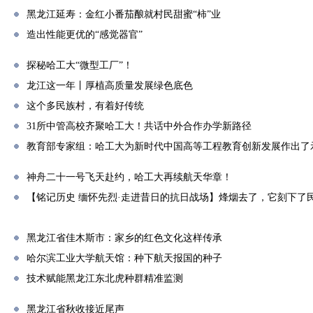
黑龙江延寿：金红小番茄酿就村民甜蜜“柿”业
造出性能更优的“感觉器官”
探秘哈工大“微型工厂”！
龙江这一年丨厚植高质量发展绿色底色
这个多民族村，有着好传统
31所中管高校齐聚哈工大！共话中外合作办学新路径
教育部专家组：哈工大为新时代中国高等工程教育创新发展作出了
神舟二十一号飞天赴约，哈工大再续航天华章！
【铭记历史 缅怀先烈·走进昔日的抗日战场】烽烟去了，它刻下了
黑龙江省佳木斯市：家乡的红色文化这样传承
哈尔滨工业大学航天馆：种下航天报国的种子
技术赋能黑龙江东北虎种群精准监测
黑龙江省秋收接近尾声