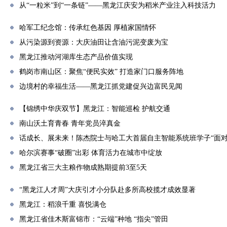
从“一粒米”到“一条链”——黑龙江庆安为稻米产业注入科技活力
哈军工纪念馆：传承红色基因 厚植家国情怀
从污染源到资源：大庆油田让含油污泥变废为宝
黑龙江推动河湖库生态产品价值实现
鹤岗市南山区：聚焦“便民实效” 打造家门口服务阵地
边境村的幸福生活——黑龙江抓党建促兴边富民见闻
【锦绣中华庆双节】黑龙江：智能巡检 护航交通
南山沃土育青春 青年党员淬真金
话成长、展未来！陈杰院士与哈工大首届自主智能系统班学子“面对
哈尔滨赛事“破圈”出彩 体育活力在城市中绽放
黑龙江省三大主粮作物成熟期提前3至5天
“黑龙江人才周”大庆引才小分队赴多所高校揽才成效显著
黑龙江：稻浪千重 喜悦满仓
黑龙江省佳木斯富锦市：“云端”种地 “指尖”管田