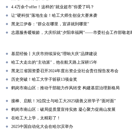
4.4万余个offer！这样的“就业超市”你爱了吗？
让“硬科技”落地生金！哈工大师生创业大赛来袭
黑龙江伊春：“群众在哪里，宣讲就到哪里”
志愿服务暖银龄，大庆织就“夕阳幸福网”——市委社会工作部敬老
基层经验丨大庆市持续深化“理响大庆”品牌建设
哈工大走出的“主动派”，他在航天路上深耕15年
黑龙江省国资委召开2024年度出资企业社会责任报告发布会
历史突破！哈工大学子斩获13项金奖
鹤岗市南山区：推动干部能力作风转变 构建基层治理新格局
接棒、启航！3位院士与哈工大2025级善义班学子“面对面”
鹤岗市南山区：破局提质显宣传实效 凝心聚力促南山发展
在哈工大上学，太精彩了！
2025中国自动化大会在哈尔滨举办