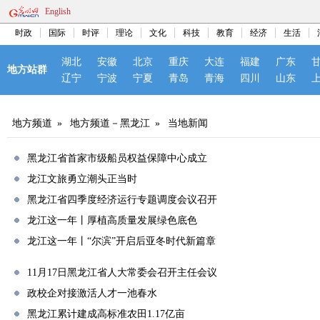
English
时政
国际
时评
理论
文化
科技
教育
经济
生活
湖北
安徽
北京
重庆
大连
福建
广东
地方站群
辽宁
宁波
宁夏
青岛
青海
四川
山东
地方频道
»
地方频道－黑龙江
»
当地新闻
黑龙江省首家市级船员权益保障中心成立
龙江文旅勇立潮头正当时
黑龙江省四季度经济运行专题调度会议召开
龙江这一年丨厚植高质量发展绿色底色
龙江这一年丨“尔滨”开启后亚冬时代新篇章
11月17日黑龙江省人大常委会召开主任会议
政校企对接激活人才一池春水
黑龙江累计建成高标准农田1.17亿亩