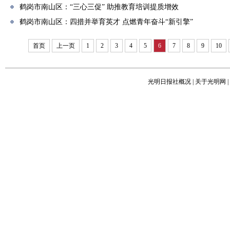
鹤岗市南山区：“三心三促” 助推教育培训提质增效
鹤岗市南山区：四措并举育英才 点燃青年奋斗“新引擎”
首页
上一页
1
2
3
4
5
6
7
8
9
10
光明日报社概况
|
关于光明网
|