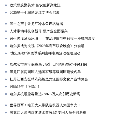
政策领航聚英才 智农创新兴龙江
2025第十七届黑龙江文博会启幕
黑土之声｜让龙江冷水鱼声名远播
人才带动科技创新 引领产业全面振兴
民生暖流涌动冰城——在治理细节中触摸一座城的温度
哈尔滨成为央视《2026年春节联欢晚会》分会场
“龙江好物”冰雪季系列直播电商活动在哈启动
哈尔滨市医疗保障局：家门口“健康管家”便民利民
黑龙江省两园区入选国家级零碳园区建设名单
牡丹江西安区精彩亮相黑龙江国际文化产业博览会
时隔15年 ！冠军 ！
哈尔滨机场旅客量达2386.5万人次创历史新高
世界冠军！哈工大人带队造机器人为国争光！
黑龙江大通沟煤矿透水事故5名受困人员全部遇难