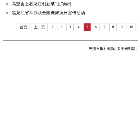
高交会上看龙江创新破“土”而出
黑龙江省举办联合国糖尿病日宣传活动
首页
上一页
1
2
3
4
5
6
7
8
9
10
光明日报社概况
|
关于光明网
|