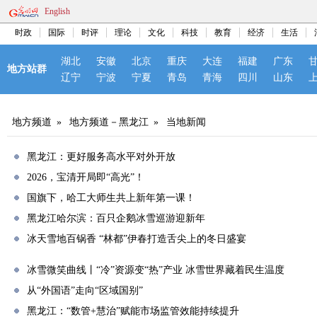
English
时政
国际
时评
理论
文化
科技
教育
经济
生活
湖北
安徽
北京
重庆
大连
福建
广东
地方站群
辽宁
宁波
宁夏
青岛
青海
四川
山东
地方频道
»
地方频道－黑龙江
»
当地新闻
黑龙江：更好服务高水平对外开放
2026，宝清开局即“高光”！
国旗下，哈工大师生共上新年第一课！
黑龙江哈尔滨：百只企鹅冰雪巡游迎新年
冰天雪地百锅香 “林都”伊春打造舌尖上的冬日盛宴
冰雪微笑曲线丨“冷”资源变“热”产业 冰雪世界藏着民生温度
从“外国语”走向“区域国别”
黑龙江：“数管+慧治”赋能市场监管效能持续提升