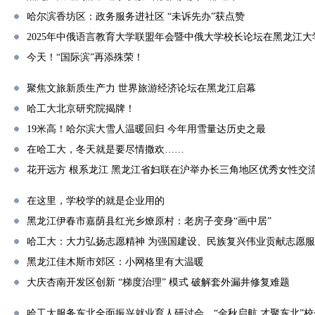
哈尔滨香坊区：政务服务进社区 “未诉先办”获点赞
2025年中俄语言教育大学联盟年会暨中俄大学校长论坛在黑龙江大
今天！“国际滨”再添殊荣！
聚焦文旅新质生产力 世界旅游经济论坛在黑龙江启幕
哈工大北京研究院揭牌！
19米高！哈尔滨大雪人温暖回归 今年用雪量达历史之最
在哈工大，冬天就是要尽情撒欢……
花开远方 根系龙江 黑龙江省妇联在沪举办长三角地区优秀女性交
在这里，学校学的就是企业用的
黑龙江伊春市嘉荫县红光乡燎原村：老房子变身“画中居”
哈工大：大力弘扬志愿精神 为强国建设、民族复兴伟业贡献志愿
黑龙江佳木斯市郊区：小网格里有大温暖
大庆杏南开发区创新 “梯度治理” 模式 破解套外漏井修复难题
哈工大服务东北全面振兴就业育人研讨会、“金秋启航 才聚东北”