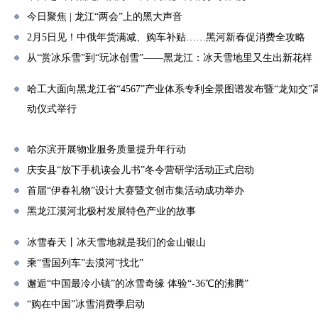
今日聚焦 | 龙江“两会”上的黑大声音
2月5日见！中俄年货满减、购车补贴……黑河新春促消费全攻略
从“赏冰乐雪”到“玩冰创雪”——黑龙江：冰天雪地里又生出新花样
哈工大面向黑龙江省“4567”产业体系专利全景图谱发布暨“龙知交
动仪式举行
哈尔滨开展物业服务质量提升年行动
庆安县“放下手机读会儿书”冬令营研学活动正式启动
首届“伊春礼物”设计大赛暨文创市集活动成功举办
黑龙江漠河北极村发展特色产业的故事
冰雪春天丨冰天雪地就是我们的金山银山
乘“雪国列车”去漠河“找北”
邂逅“中国最冷小镇”的冰雪奇缘 体验“-36℃的沸腾”
“购在中国”冰雪消费季启动