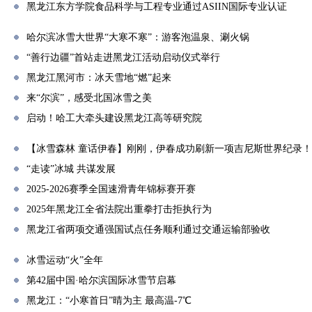
黑龙江东方学院食品科学与工程专业通过ASIIN国际专业认证
哈尔滨冰雪大世界“大寒不寒”：游客泡温泉、涮火锅
“善行边疆”首站走进黑龙江活动启动仪式举行
黑龙江黑河市：冰天雪地“燃”起来
来“尔滨”，感受北国冰雪之美
启动！哈工大牵头建设黑龙江高等研究院
【冰雪森林 童话伊春】刚刚，伊春成功刷新一项吉尼斯世界纪录！
“走读”冰城 共谋发展
2025-2026赛季全国速滑青年锦标赛开赛
2025年黑龙江全省法院出重拳打击拒执行为
黑龙江省两项交通强国试点任务顺利通过交通运输部验收
冰雪运动“火”全年
第42届中国·哈尔滨国际冰雪节启幕
黑龙江：“小寒首日”晴为主 最高温-7℃