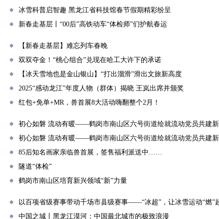
冰雪科普启智趣 黑龙江省科技馆春节假期精彩纷呈
新春走基层丨“00后”高铁动车“体检师”们护航春运
【新春走基层】难忘列车春晚
双双夺金！“桃心组合”兑现在哈工大许下的承诺
【冰天雪地也是金山银山】“打出溜滑”滑出文旅新高度
2025“感动龙江”年度人物（群体）揭晓 王岚出席并颁奖
红包+免单+MR，兽首展8大活动嗨翻整个2月！
初心如磐 流动有暖——鹤岗市南山区六号街道绘就流动党员共建
初心如磐 流动有暖——鹤岗市南山区六号街道绘就流动党员共建
85后知名画家亲临兽首展，签售福利派送中……
隧道“体检”
鹤岗市南山区培育新兴领域“新”力量
以百项省级赛事带动千场市县级赛事——“冰超”，让冰雪运动“燃”
中国之城丨黑龙江漠河：中国最北城市的极致浪漫