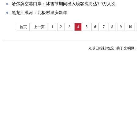
哈尔滨空港口岸：冰雪节期间出入境客流将达7.9万人次
黑龙江漠河：北极村里庆新年
首页
上一页
1
2
3
4
5
6
7
8
9
10
光明日报社概况
|
关于光明网
|