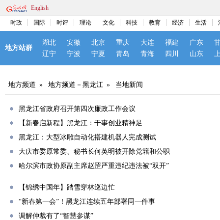
English
时政
国际
时评
理论
文化
科技
教育
经济
生活
湖北
安徽
北京
重庆
大连
福建
广东
地方站群
辽宁
宁波
宁夏
青岛
青海
四川
山东
地方频道
»
地方频道－黑龙江
»
当地新闻
黑龙江省政府召开第四次廉政工作会议
【新春启新程】黑龙江：干事创业精神足
黑龙江：大型冰雕自动化搭建机器人完成测试
大庆市委原常委、秘书长何英明被开除党籍和公职
哈尔滨市政协原副主席赵罡严重违纪违法被“双开”
【锦绣中国年】踏雪穿林巡边忙
“新春第一会”！黑龙江连续五年部署同一件事
调解仲裁有了“智慧参谋”