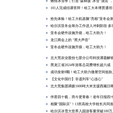
燃情冰雪季｜打造“森林版”冰雪“顶流”
101人完成结课答辩！哈工大本博贯通
抢先体验！哈工大机器脑“亮相”亚冬会
哈尔滨亚冬会筹办工作进入冲刺阶段 多场
亚冬会硬件设施升级，哈工大助力！
龙江两会上的 “黑大声音”
亚冬会硬件设施升级，哈工大助力！
北大荒农业股份七星分公司科技课题解锁
黑龙江省2024年游客总花费增长超六成
成功发射8颗！哈工大助力微厘空间低轨
【文化中国行】非遗列车“心连心”
北大荒集团调拨1000吨大米支援西藏日
伴君四十载，而今更青春！老年日报四
相聚“国际滨”！13所高校大学校长共同
哈尔滨冰雪大世界入园游客量突破100万