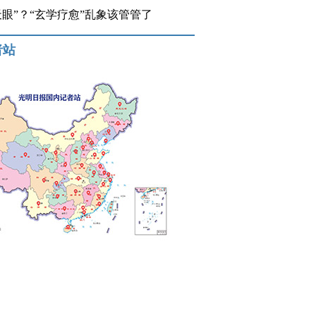
开天眼”？“玄学疗愈”乱象该管管了
者站