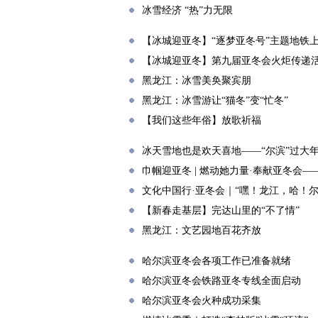
冰雪经济 “热”力无限
【冰城迎亚冬】“逐梦亚冬号”主题地铁
【冰城迎亚冬】第九届亚冬会火炬传递
黑龙江：冰雪美奂聚宾朋
黑龙江：冰雪游让“猫冬”变“忙冬”
【我们这些年俗】放歌祈福
冰天雪地也是欢天喜地——“尔滨”过大年
巾帼迎亚冬 | 燃动她力量·奉献亚冬会
文化中国行·亚冬会｜“嘿！龙江，哈！尔
【新春走基层】完达山里的“不了情”
黑龙江：文艺园地百花齐放
哈尔滨亚冬会各项工作已准备就绪
哈尔滨亚冬会铁路亚冬专线全面启动
哈尔滨亚冬会火种成功采集