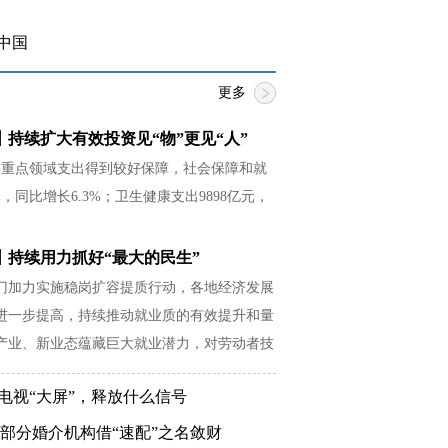
中国
更多
持续扩大有效投资见“物”更见“人”
等重点领域支出得到较好保障，社会保障和就
元，同比增长6.3%；卫生健康支出9898亿元，
。
丨持续用力抓好“最大的民生”
门加力实施稳岗扩容提质行动，各地经济发展
进一步提高，持续推动就业质的有效提升和量
产业、新业态蕴藏巨大就业潜力，对劳动者技
更高要求。
登电视“大屏”，释放什么信号
 部分婚介机构借“速配”之名敛财