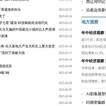
西辽河印记
丁香盛放的街头
2025-02-27
沿着边境看
优了
2025-02-24
地方观察
字七星”建设 科技赋能农业现代化
2025-02-23
又冷又偏的中国最北小城何以人声鼎沸
2025-02-21
年中经济观察丨
声鼎沸
2025-02-20
前5个月，民生
角 在大基地大产业大民生上聚力攻坚
2025-02-18
业支出21324亿
函”送到了南极大陆
2025-02-17
同比增长11.3%
2025-02-16
年中经济观察
成绩优异
2025-02-09
今年以来，各部
银5铜
2025-02-09
对就业的带动力
的合理增长。新
2025-02-09
能水平也提出了
2025-02-07
AI剧集频
2025-02-06
闪婚变骗婚
2025-02-06