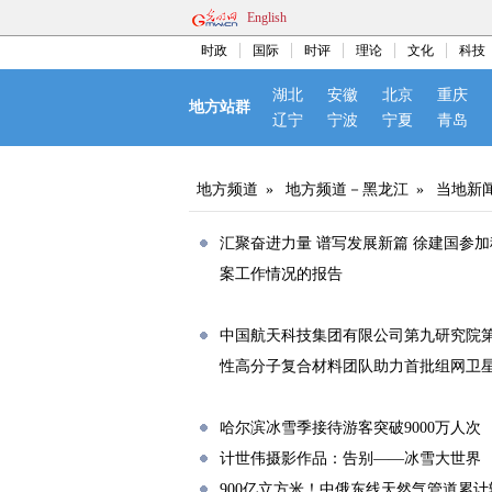
English
时政
国际
时评
理论
文化
科技
湖北
安徽
北京
重庆
地方站群
辽宁
宁波
宁夏
青岛
地方频道
»
地方频道－黑龙江
»
当地新
汇聚奋进力量 谱写发展新篇 徐建国参
案工作情况的报告
中国航天科技集团有限公司第九研究院
性高分子复合材料团队助力首批组网卫
哈尔滨冰雪季接待游客突破9000万人次
计世伟摄影作品：告别——冰雪大世界
900亿立方米！中俄东线天然气管道累