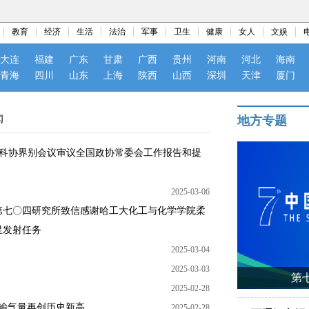
教育
经济
生活
法治
军事
卫生
健康
女人
文娱
大连
福建
广东
甘肃
广西
贵州
河南
河北
海南
青海
四川
山东
上海
陕西
山西
深圳
天津
厦门
闻
地方专题
加科协界别会议审议全国政协常委会工作报告和提
2025-03-06
第七〇四研究所致信感谢哈工大化工与化学学院柔
星发射任务
2025-03-04
2025-03-03
第
2025-02-28
计输气量再创历史新高
2025-02-28