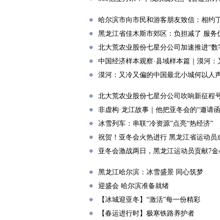
哈尔滨市向市民和游客朋友致信：相约
黑龙江省佳木斯市郊区：负担减了 服务
北大荒农业股份七星分公司加速推进“数
中国经济样本观察·县域样本篇｜漠河：
漠河：又冷又偏的中国最北小城何以人
北大荒农业股份七星分公司吹响新征程号
非虚构·龙江故事｜他把亚冬会的“邀请
冰雪列车：串联“冷资源”点亮“热经济”
祝贺！亚冬会火热进行 黑龙江省运动员
亚冬会激战两日，黑龙江运动员贡献7金4
黑龙江哈尔滨：冰雪盛景 同心筑梦
迎盛会 哈尔滨准备就绪
【冰城迎亚冬】“激活”每一份精彩
【春运进行时】极寒铁路养护者