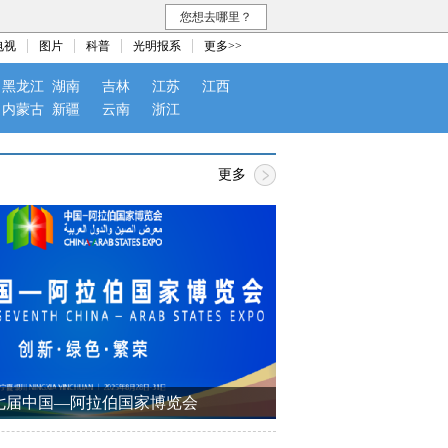
您想去哪里？
电视
图片
科普
光明报系
更多>>
黑龙江
湖南
吉林
江苏
江西
内蒙古
新疆
云南
浙江
更多
七届中国—阿拉伯国家博览会