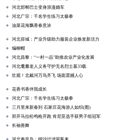
河北邯郸巴士变身浪漫婚车
河北广宗：千名学生练习太极拳
油菜花海飘香春意浓
河北容城：产业升级助力服装企业焕发新活力
编柳帽
河北昌黎：“一村一品”助推农业产业化发展
河北耄耋老人义务守护无名烈士墓33载
壮观！北戴河万鸟齐飞 场面震撼人心
花香书香伴我成长
河北广宗：千名学生练习太极拳
三月里来新春到 石家庄花海游人如织(图)
郑开马拉松鸣枪开跑 肯尼亚选手获男子组冠军
长袖善舞
河北秦皇岛：细沙过滤迎客来