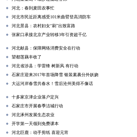
河北：春到麦田农事忙
河北市民近距离感受101米曲臂登高消防车
河北景县：农村妇女“刷”出致富路
张家口承接北京产业转移3年引资超千亿
河北献县：保障网络消费安全在行动
望都莲藕丰收了
河北省涉县：学雷锋 树新风 有行动
石家庄迎来2017年首场降雪 银装素裹分外妖娆
大运河岸春雪共春水！雪后沧州美得不像话
十多家京津企业落户定兴
石家庄市开展春季洁城行动
河北涿州发展生态农业
开学第一天领到免费课本
河北巨鹿：动手剪纸 喜迎元宵