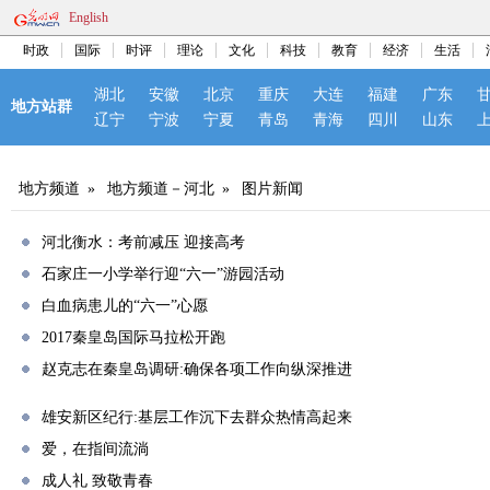
English
时政
国际
时评
理论
文化
科技
教育
经济
生活
湖北
安徽
北京
重庆
大连
福建
广东
地方站群
辽宁
宁波
宁夏
青岛
青海
四川
山东
地方频道
»
地方频道－河北
»
图片新闻
河北衡水：考前减压 迎接高考
石家庄一小学举行迎“六一”游园活动
白血病患儿的“六一”心愿
2017秦皇岛国际马拉松开跑
赵克志在秦皇岛调研:确保各项工作向纵深推进
雄安新区纪行:基层工作沉下去群众热情高起来
爱，在指间流淌
成人礼 致敬青春