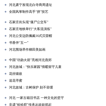
河北肃宁发现北白寺商周遗址
全国风筝制作高手“拼”技艺
石家庄街头现“僵尸公交车”
石家庄地铁举行“大客流演练”
河北公安边防佩戴16式贝雷帽
书香伴“五一”
河北围场旱作梯田美如画
中国“功勋火箭”亮相河北燕郊
河北故城：“快乐家园”情暖留守儿童
花丝镶嵌
追花寻蜜
河北故城：古树保护 刻不容缓
河北:一家古籍旧书店 一种文化的坚守
非遗“哈哈腔”传承从娃娃抓起