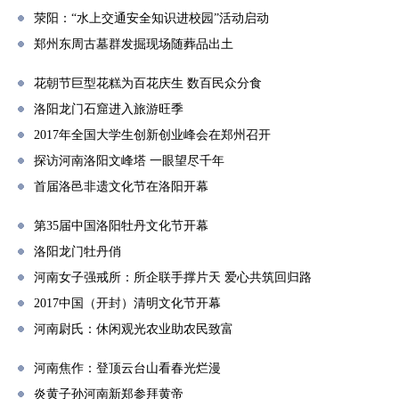
荥阳：“水上交通安全知识进校园”活动启动
郑州东周古墓群发掘现场随葬品出土
花朝节巨型花糕为百花庆生 数百民众分食
洛阳龙门石窟进入旅游旺季
2017年全国大学生创新创业峰会在郑州召开
探访河南洛阳文峰塔 一眼望尽千年
首届洛邑非遗文化节在洛阳开幕
第35届中国洛阳牡丹文化节开幕
洛阳龙门牡丹俏
河南女子强戒所：所企联手撑片天 爱心共筑回归路
2017中国（开封）清明文化节开幕
河南尉氏：休闲观光农业助农民致富
河南焦作：登顶云台山看春光烂漫
炎黄子孙河南新郑参拜黄帝