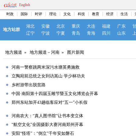
English
时政
国际
时评
理论
文化
科技
教育
经济
生活
湖北
安徽
北京
重庆
大连
福建
广东
地方站群
辽宁
宁波
宁夏
青岛
青海
四川
山东
地方频道
»
地方频道－河南
»
图片新闻
河南一警察跳两米深污水塘英勇施救
立陶宛前总统之女到访嵩山 学少林功夫
乡村游带出脱贫路
中国·南阳第十四届玉雕节暨玉文化博览会开幕
郑州东站加开43趟临客应对“五一”小长假
河南农大：“真人图书馆”让书本变立体
“航空文化”全国摄影大赛河南郑州开幕
安阳“怪塔”：“倒立”千年安如磐石