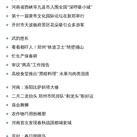
河南省西峡等九县市入围全国“深呼吸小城”
第十一届黄帝文化国际论坛在新郑举行
开封市天波杨府景区花朵吸引众多游客
武韵悠长
看着都吓人！郑州“铁道卫士”绝壁捅山
忙生产保春耕
审议“两高”工作报告
高校食堂推出“黑暗料理” 水果与肉类混搭
河南：洛阳比萨斜塔大修
二月二龙抬头 郑州市民排队“剃龙头”盼好运
庙会舞狮
农作物巧用扮雕塑
河南首次发现春秋战国都城瓮城
开封：春日闻啼鸟