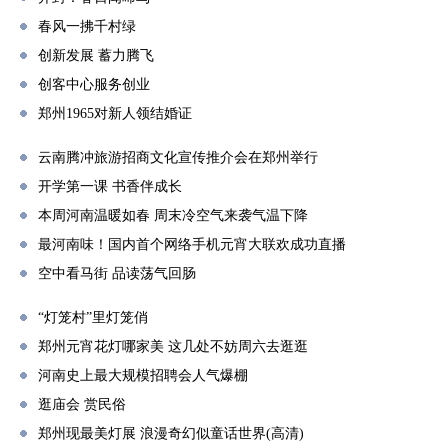
春风一拂千村绿
创新发展 蓄力腾飞
创客中心服务创业
郑州1965对新人领结婚证
云南腾冲旅游招商文化宣传推介会在郑州举行
开学第一课 书香伴成长
本周河南温暖如春 周末冷空气来袭气温下降
最河南味！国内首个网络手机元宵大联欢成功直播
空中看马街 品读荡气回肠
“灯笼村”里灯笼俏
郑州元宵花灯哪家美 这几处不妨周六去逛逛
河南史上最大规模招聘会人气爆棚
逛庙会 赏民俗
郑州现最美灯展 浪漫奇幻似童话世界(高清)