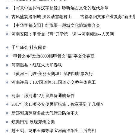
【写意中国探寻汉字起源】聆听远古文化的现代乐章
古风盛宴洛阳城 汉装踏雪老君山——古都洛阳文旅产业复苏“新图景
【中华字都安阳】红旗渠—殷墟文化旅游推介会
河南安阳：甲骨文书写“开学第一课”--河南频道--人民网
千年庙会 社火闹春
“甲骨之乡”发放6000幅甲骨文“福”字文化春联
河南温县：红红火火印春联
《黄河三门峡·美丽天鹅城》第四组邮票发行
河南许昌：107国道跨311国道立交桥主体完工
河南：漯河港12月底具备通航条件
2017年这13项公安便民新措施，你享受到了几项？
新郑郭店薛店多处大气污染防治不力
炫美街拍 展现郑州之美
越王剑、龙形玉佩等珍宝河南淮阳出土后亮相