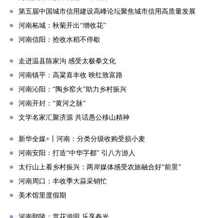
第五届中国城市信用建设高峰论坛聚焦城市信用高质量发展
河南柘城：秋菊开出“增收花”
河南信阳：抢收水稻不停歇
走进温县陈家沟 感受太极拳文化
河南镇平：高粱喜丰收 映红致富路
河南沁阳：“陶乡窑火”助力乡村振兴
河南开封：“黄河之脉”
文学名家汇聚济源 共话愚公移山精神
新华全媒+丨河南：分类分级收购受损小麦
河南安阳：打造“中华字都” 引八方游人
太行山上看乡村振兴：两岸媒体感受农旅融合好“前景”
河南周口：丰收季大蒜采销忙
美术馆里度假期
河南鄢陵：赏花游园 乐享春光