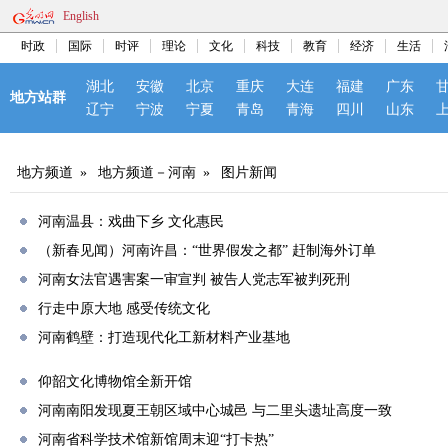
English
时政
国际
时评
理论
文化
科技
教育
经济
生活
湖北
安徽
北京
重庆
大连
福建
广东
地方站群
辽宁
宁波
宁夏
青岛
青海
四川
山东
地方频道
»
地方频道－河南
»
图片新闻
河南温县：戏曲下乡 文化惠民
（新春见闻）河南许昌：“世界假发之都” 赶制海外订单
河南女法官遇害案一审宣判 被告人党志军被判死刑
行走中原大地 感受传统文化
河南鹤壁：打造现代化工新材料产业基地
仰韶文化博物馆全新开馆
河南南阳发现夏王朝区域中心城邑 与二里头遗址高度一致
河南省科学技术馆新馆周末迎“打卡热”