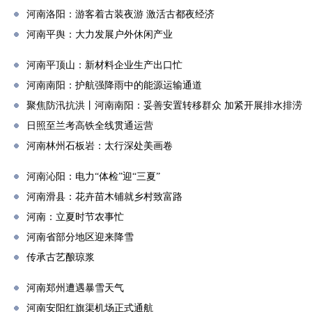
河南洛阳：游客着古装夜游 激活古都夜经济
河南平舆：大力发展户外休闲产业
河南平顶山：新材料企业生产出口忙
河南南阳：护航强降雨中的能源运输通道
聚焦防汛抗洪丨河南南阳：妥善安置转移群众 加紧开展排水排涝
日照至兰考高铁全线贯通运营
河南林州石板岩：太行深处美画卷
河南沁阳：电力“体检”迎“三夏”
河南滑县：花卉苗木铺就乡村致富路
河南：立夏时节农事忙
河南省部分地区迎来降雪
传承古艺酿琼浆
河南郑州遭遇暴雪天气
河南安阳红旗渠机场正式通航