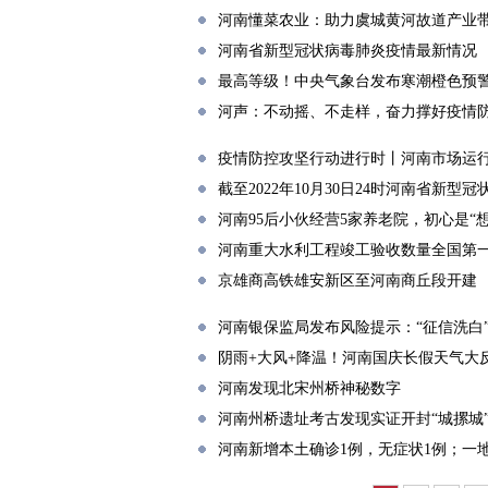
河南懂菜农业：助力虞城黄河故道产业
河南省新型冠状病毒肺炎疫情最新情况
最高等级！中央气象台发布寒潮橙色预警
河声：不动摇、不走样，奋力撑好疫情防
疫情防控攻坚行动进行时丨河南市场运行
截至2022年10月30日24时河南省新
河南95后小伙经营5家养老院，初心是“
河南重大水利工程竣工验收数量全国第
京雄商高铁雄安新区至河南商丘段开建
河南银保监局发布风险提示：“征信洗白
阴雨+大风+降温！河南国庆长假天气大
河南发现北宋州桥神秘数字
河南州桥遗址考古发现实证开封“城摞城
河南新增本土确诊1例，无症状1例；一