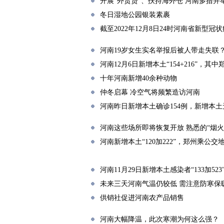
开展“外贸贷”、扶持海外仓 河南多措并
冬日湿地公园银装素裹
截至2022年12月8日24时河南省新型
河南19岁女生实名举报后被人带走失联
河南12月6日新增本土“154+216”，其中郑州
十年河南新增40余种动物
仲冬启幕 冷空气将频繁造访河南
河南昨日新增本土确诊154例，新增本土
河南这些场所即将恢复开放 熟悉的“烟火
河南新增本土“120加222”，郑州乘
河南11月29日新增本土感染者“133加523
未来三天河南气温仍较低 需注意防寒保
供销社促进河南农产品销售
河南大幅降温，此次寒潮为何这么强？