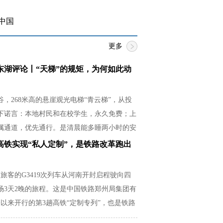
中国
更多
东湖评论丨“天梯”的规矩，为何如此动
，268米高的悬崖观光电梯“青云梯”，从投
下诺言：本地村民和在校学生，永久免费；上
属通道，优先通行。是清晨能多睡两小时的安
必紧贴湿滑崖壁的释然，是放学后还有余力帮
高铁实现“私人定制”，是铁路改革跑出
从容。
名旅客的G3419次列车从河南开封启程驶向四
场3天2晚的旅程。这是中国铁路郑州局集团有
以来开行的第3趟高铁“定制专列”，也是铁路
场需求的生动实践。