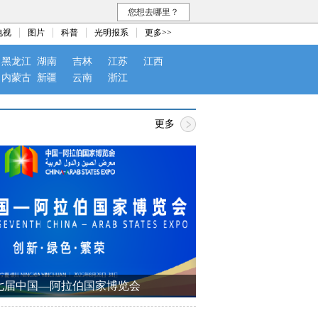
您想去哪里？
电视
图片
科普
光明报系
更多>>
黑龙江
湖南
吉林
江苏
江西
内蒙古
新疆
云南
浙江
更多
七届中国—阿拉伯国家博览会