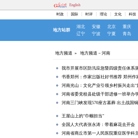
English
时政
国际
时评
理论
文化
科技
湖北
安徽
北京
重庆
地方站群
辽宁
宁波
宁夏
青岛
地方频道
»
地方频道－河南
我市开展市区防汛应急暨四级责任体系
书香郑州：作家岀版社好书推荐 郑州作
河南光山：文化产业引领乡村振兴走出“
河南省委党校县处级干部进修一班举办
河南三门峡发现570座古墓葬 出土战国
王屋山上的“巾帼担当”
全国人大代表张永涛：带着麻花去开会
河南省商丘市第一人民医院重症医学科