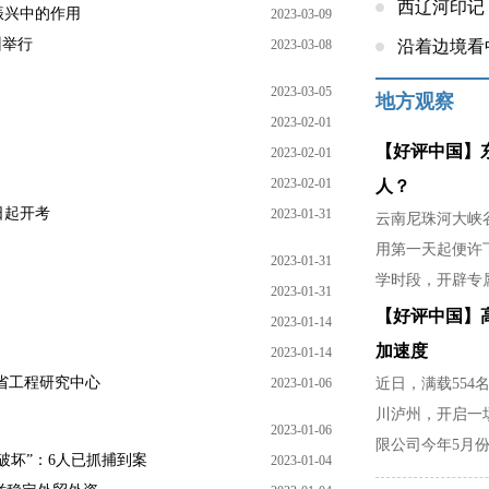
西辽河印记
振兴中的作用
2023-03-09
州举行
2023-03-08
沿着边境看
2023-03-05
地方观察
2023-02-01
【好评中国】
2023-02-01
2023-02-01
人？
日起开考
2023-01-31
云南尼珠河大峡谷
用第一天起便许
2023-01-31
学时段，开辟专
2023-01-31
稳，是暴雨天不
【好评中国】
2023-01-14
家里分担农活的
加速度
2023-01-14
批省工程研究中心
2023-01-06
近日，满载554
川泸州，开启一
2023-01-06
限公司今年5月份
破坏”：6人已抓捕到案
2023-01-04
部门精准对接市