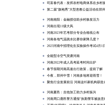
司富春代表：发挥农村电商体系在乡村
第二届“旗袍秀”大型患教公益活动在郑
河南南阳：金融授信助乡村焕发活力
河南出现11级大风
河南2023年艺考部分专业合格线公布
河南各地气温跳水比赛你家降几度？
2023河南中招理化生实验操作考试4月1
全能型冷空气突袭河南
河南2022年成人高考延考时间出炉
春节假期河南高速出行政策，提前了解
今夜，郑州中雪！河南多地将迎雨雪！
聚焦行业发展前沿 河南这85家机构获
河南夏邑：吉他加工助力乡村振兴
河南周口鹿邑警方通报“执勤警车被故意