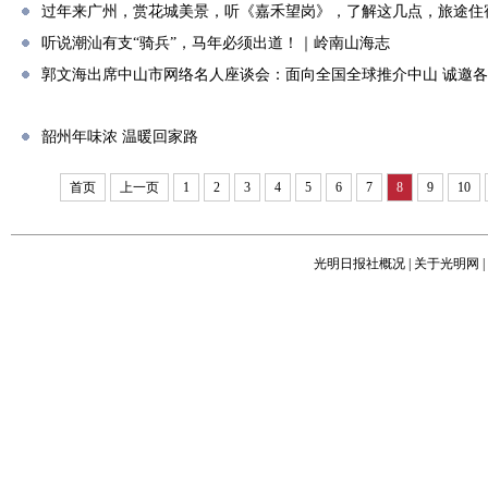
过年来广州，赏花城美景，听《嘉禾望岗》，了解这几点，旅途住
听说潮汕有支“骑兵”，马年必须出道！｜岭南山海志
郭文海出席中山市网络名人座谈会：面向全国全球推介中山 诚邀
韶州年味浓 温暖回家路
首页
上一页
1
2
3
4
5
6
7
8
9
10
光明日报社概况
|
关于光明网
|