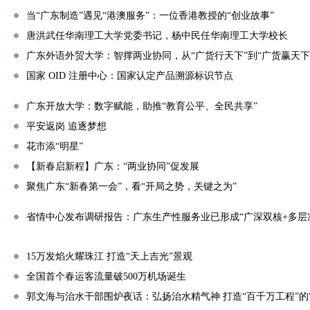
当“广东制造”遇见“港澳服务”：一位香港教授的“创业故事”
唐洪武任华南理工大学党委书记，杨中民任华南理工大学校长
广东外语外贸大学：智撑两业协同，从“广货行天下”到“广货赢天下
国家 OID 注册中心：国家认定产品溯源标识节点
广东开放大学：数字赋能，助推“教育公平、全民共享”
平安返岗 追逐梦想
花市添“明星”
【新春启新程】广东：“两业协同”促发展
聚焦广东“新春第一会”，看“开局之势，关键之为”
省情中心发布调研报告：广东生产性服务业已形成“广深双核+多层
15万发焰火耀珠江 打造“天上吉光”景观
全国首个春运客流量破500万机场诞生
郭文海与治水干部围炉夜话：弘扬治水精气神 打造“百千万工程”的