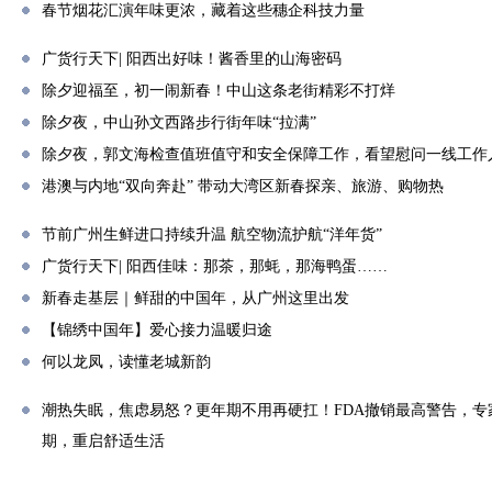
春节烟花汇演年味更浓，藏着这些穗企科技力量
广货行天下| 阳西出好味！酱香里的山海密码
除夕迎福至，初一闹新春！中山这条老街精彩不打烊
除夕夜，中山孙文西路步行街年味“拉满”
除夕夜，郭文海检查值班值守和安全保障工作，看望慰问一线工作
港澳与内地“双向奔赴” 带动大湾区新春探亲、旅游、购物热
节前广州生鲜进口持续升温 航空物流护航“洋年货”
广货行天下| 阳西佳味：那茶，那蚝，那海鸭蛋……
新春走基层｜鲜甜的中国年，从广州这里出发
【锦绣中国年】爱心接力温暖归途
何以龙凤，读懂老城新韵
潮热失眠，焦虑易怒？更年期不用再硬扛！FDA撤销最高警告，专
期，重启舒适生活