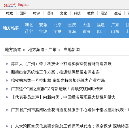
English
时政
国际
时评
理论
文化
科技
教育
经济
生活
湖北
安徽
北京
重庆
大连
福建
广东
地方站群
辽宁
宁波
宁夏
青岛
青海
四川
山东
地方频道
»
地方频道－广东
»
当地新闻
港科大（广州）牵手科技企业打造实验室促智能制造发展
顺德出台系统性工作方案，推进移风易俗走深走实
拟收购东数一号控制权 东阳光持续加码算力产业布局
广东这个“国之重器”又有新进展！两项突破同时传来
【代表委员之声】向新向优，中国经济展现强大韧性和活力
广东省广州市荔湾区金花街道党群服务中心退休干部区燕明代表：
广东大湾区空天信息研究院总工程师周斌代表：深空探梦 深地铸器