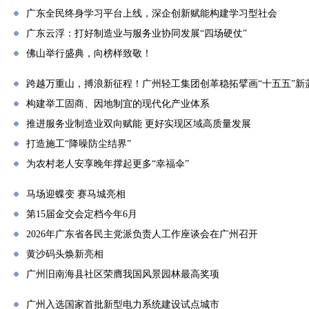
广东全民终身学习平台上线，深企创新赋能构建学习型社会
广东云浮：打好制造业与服务业协同发展“四场硬仗”
佛山举行盛典，向榜样致敬！
跨越万重山，搏浪新征程！广州轻工集团创革稳拓擘画“十五五”新
构建举工固商、因地制宜的现代化产业体系
推进服务业制造业双向赋能 更好实现区域高质量发展
打造施工“降噪防尘结界”
为农村老人安享晚年撑起更多“幸福伞”
马场迎蝶变 赛马城亮相
第15届金交会定档今年6月
2026年广东省各民主党派负责人工作座谈会在广州召开
黄沙码头焕新亮相
广州旧南海县社区荣膺我国风景园林最高奖项
广州入选国家首批新型电力系统建设试点城市