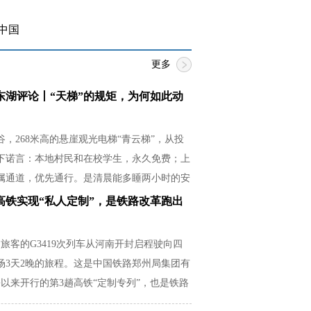
中国
更多
东湖评论丨“天梯”的规矩，为何如此动
，268米高的悬崖观光电梯“青云梯”，从投
下诺言：本地村民和在校学生，永久免费；上
属通道，优先通行。是清晨能多睡两小时的安
必紧贴湿滑崖壁的释然，是放学后还有余力帮
高铁实现“私人定制”，是铁路改革跑出
从容。
名旅客的G3419次列车从河南开封启程驶向四
场3天2晚的旅程。这是中国铁路郑州局集团有
以来开行的第3趟高铁“定制专列”，也是铁路
场需求的生动实践。