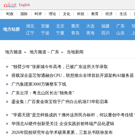
English
时政
国际
时评
理论
文化
科技
教育
经济
生活
湖北
安徽
北京
重庆
大连
福建
广东
地方站群
辽宁
宁波
宁夏
青岛
青海
四川
山东
地方频道
»
地方频道－广东
»
当地新闻
“独臂少年”张家城今年高考，已被广东这所大学录取
搭载深企蓝芯智通融合CPU，联想推出全球首款开源架构AI服务器
广汽集团第3000万辆整车下线
广东云浮：粤北山区长出“独角兽”
鎏金集 | 广百黄金珠宝馆于广州白云机场T3华彩启幕
“学霸天团”是怎样炼成的？佛外这所民办标杆，何以屡创中考佳绩
华强北AI硬件创新受关注 企业实践折射终端产品化逻辑
2026年院校研究年会学术硕果累累，三套丛书联袂发布