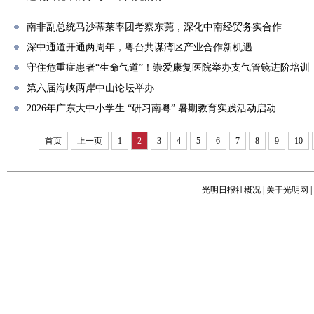
南非副总统马沙蒂莱率团考察东莞，深化中南经贸务实合作
深中通道开通两周年，粤台共谋湾区产业合作新机遇
守住危重症患者“生命气道”！崇爱康复医院举办支气管镜进阶培训
第六届海峡两岸中山论坛举办
2026年广东大中小学生 “研习南粤” 暑期教育实践活动启动
首页
上一页
1
2
3
4
5
6
7
8
9
10
光明日报社概况
|
关于光明网
|