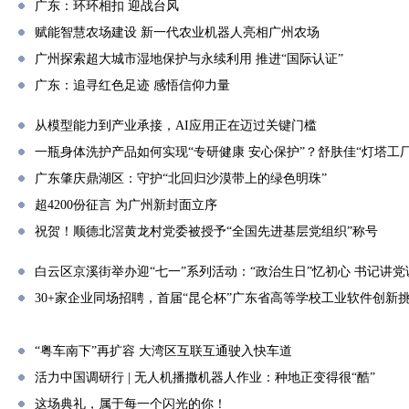
广东：环环相扣 迎战台风
赋能智慧农场建设 新一代农业机器人亮相广州农场
广州探索超大城市湿地保护与永续利用 推进“国际认证”
广东：追寻红色足迹 感悟信仰力量
从模型能力到产业承接，AI应用正在迈过关键门槛
一瓶身体洗护产品如何实现“专研健康 安心保护”？舒肤佳“灯塔工
广东肇庆鼎湖区：守护“北回归沙漠带上的绿色明珠”
超4200份征言 为广州新封面立序
祝贺！顺德北滘黄龙村党委被授予“全国先进基层党组织”称号
白云区京溪街举办迎“七一”系列活动：“政治生日”忆初心 书记讲
30+家企业同场招聘，首届“昆仑杯”广东省高等学校工业软件创新
“粤车南下”再扩容 大湾区互联互通驶入快车道
活力中国调研行 | 无人机播撒机器人作业：种地正变得很“酷”
这场典礼，属于每一个闪光的你！