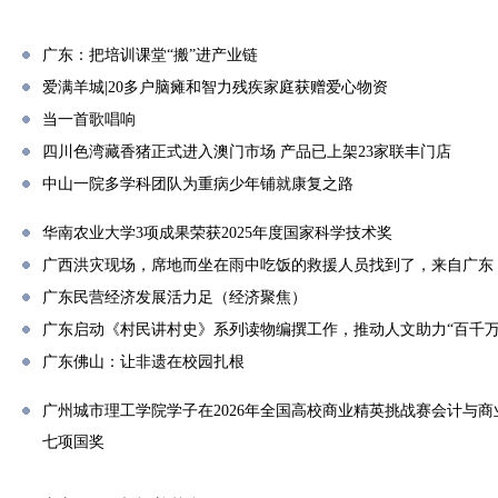
广东：把培训课堂“搬”进产业链
爱满羊城|20多户脑瘫和智力残疾家庭获赠爱心物资
当一首歌唱响
四川色湾藏香猪正式进入澳门市场 产品已上架23家联丰门店
中山一院多学科团队为重病少年铺就康复之路
华南农业大学3项成果荣获2025年度国家科学技术奖
广西洪灾现场，席地而坐在雨中吃饭的救援人员找到了，来自广东
广东民营经济发展活力足（经济聚焦）
广东启动《村民讲村史》系列读物编撰工作，推动人文助力“百千万
广东佛山：让非遗在校园扎根
广州城市理工学院学子在2026年全国高校商业精英挑战赛会计与
七项国奖