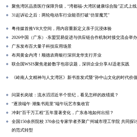
聚焦湾区品质医疗保障升级，“湾都福-大湾区健康综合险”正式上线
31起诉讼之后：两轮电动车行业能否打破“仿冒魔咒”
粤传媒首推VR大空间，用内容重新定义亲子沉浸体验
2026中国（广东）-东盟贸易促进与供应链合作机制对接交流会举
广东发布百大量子科技应用场景
布局黄金内湾！顺德农商银行深圳龙华支行开业
联合国WSIS聚焦老龄数字包容议题，深圳企业分享AI适老实践
《岭南人文精神与人文湾区》新书首发式暨“孙中山文化的时代价值
问渠长岗坡：流水滔滔近半个世纪，看见怎样的政绩观？
“逐浪端午·潮集书苑里”端午玩艺市集收官
冲刺“百千万工程”五年显著变化，广东各地如何出招？
全国150余所院校 370余位专家学者齐聚广州城市理工学院 共同探
的范式转型