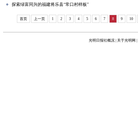
探索绿富同兴的福建将乐县“常口村样板”
首页
上一页
1
2
3
4
5
6
7
8
9
10
光明日报社概况
|
关于光明网
|