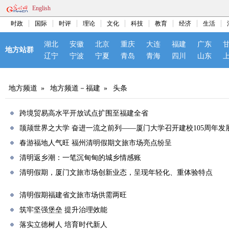
English
时政
国际
时评
理论
文化
科技
教育
经济
生活
湖北
安徽
北京
重庆
大连
福建
广东
地方站群
辽宁
宁波
宁夏
青岛
青海
四川
山东
地方频道
»
地方频道－福建
»
头条
跨境贸易高水平开放试点扩围至福建全省
颉颃世界之大学 奋进一流之前列——厦门大学召开建校105周年发
春游福地人气旺 福州清明假期文旅市场亮点纷呈
清明返乡潮：一笔沉甸甸的城乡情感账
清明假期，厦门文旅市场创新业态，呈现年轻化、重体验特点
清明假期福建省文旅市场供需两旺
筑牢坚强堡垒 提升治理效能
落实立德树人 培育时代新人