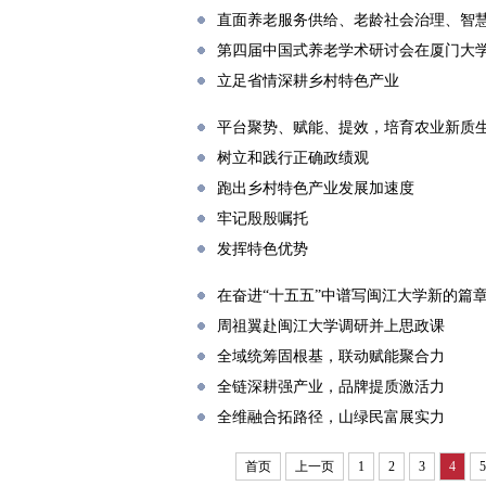
直面养老服务供给、老龄社会治理、智
第四届中国式养老学术研讨会在厦门大
立足省情深耕乡村特色产业
平台聚势、赋能、提效，培育农业新质
树立和践行正确政绩观
跑出乡村特色产业发展加速度
牢记殷殷嘱托
发挥特色优势
在奋进“十五五”中谱写闽江大学新的篇
周祖翼赴闽江大学调研并上思政课
全域统筹固根基，联动赋能聚合力
全链深耕强产业，品牌提质激活力
全维融合拓路径，山绿民富展实力
首页
上一页
1
2
3
4
5