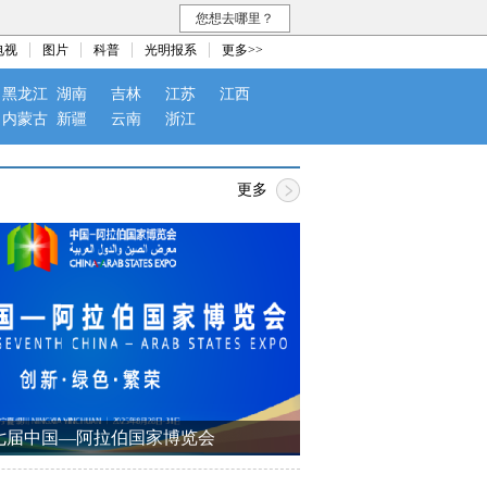
您想去哪里？
电视
图片
科普
光明报系
更多>>
黑龙江
湖南
吉林
江苏
江西
内蒙古
新疆
云南
浙江
更多
七届中国—阿拉伯国家博览会