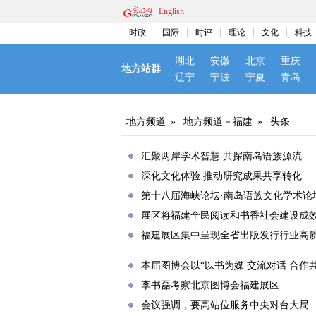
English
时政
国际
时评
理论
文化
科技
湖北
安徽
北京
重庆
地方站群
辽宁
宁波
宁夏
青岛
地方频道
»
地方频道－福建
»
头条
汇聚两岸学术智慧 共探南岛语族源流
深化文化体验 推动研究成果共享转化
第十八届海峡论坛·南岛语族文化学术论
展区将福建全民阅读和书香社会建设成
福建展区集中呈现全省出版发行行业高
本届图博会以“以书为媒 交流对话 合作
李书磊考察北京图博会福建展区
会议强调，要高站位服务中央对台大局