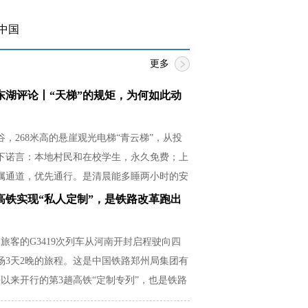
中国
更多
东湖评论丨“天梯”的规矩，为何如此动
，268米高的悬崖观光电梯“青云梯”，从投
下诺言：本地村民和在校学生，永久免费；上
属通道，优先通行。是清晨能多睡两小时的安
必紧贴湿滑崖壁的释然，是放学后还有余力帮
高铁实现“私人定制”，是铁路改革跑出
从容。
名旅客的G3419次列车从河南开封启程驶向四
场3天2晚的旅程。这是中国铁路郑州局集团有
以来开行的第3趟高铁“定制专列”，也是铁路
场需求的生动实践。