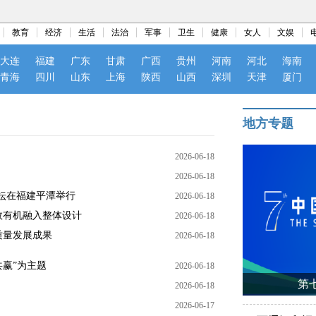
教育
经济
生活
法治
军事
卫生
健康
女人
文娱
大连
福建
广东
甘肃
广西
贵州
河南
河北
海南
青海
四川
山东
上海
陕西
山西
深圳
天津
厦门
地方专题
2026-06-18
2026-06-18
坛在福建平潭举行
2026-06-18
效有机融入整体设计
2026-06-18
质量发展成果
2026-06-18
共赢”为主题
2026-06-18
第
2026-06-18
2026-06-17