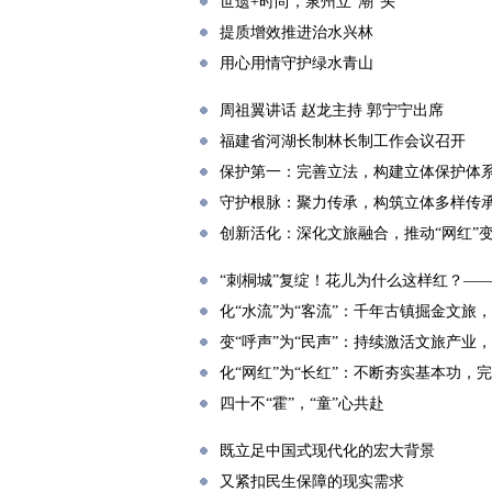
世遗+时尚，泉州立“潮”头
提质增效推进治水兴林
用心用情守护绿水青山
周祖翼讲话 赵龙主持 郭宁宁出席
福建省河湖长制林长制工作会议召开
保护第一：完善立法，构建立体保护体
守护根脉：聚力传承，构筑立体多样传
创新活化：深化文旅融合，推动“网红”变
“刺桐城”复绽！花儿为什么这样红？—
化“水流”为“客流”：千年古镇掘金文旅
变“呼声”为“民声”：持续激活文旅产业
化“网红”为“长红”：不断夯实基本功，
四十不“霍”，“童”心共赴
既立足中国式现代化的宏大背景
又紧扣民生保障的现实需求