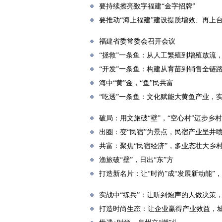
要持续擦亮数字福建“金字招牌”
要推动“海上福建”建设提质增效、再上
福建省委常委会召开会议
“拯救”一条鱼：从人工繁殖到增殖放流
“开发”一条鱼：构建从育苗到销售全链
海中“黄”金，“鱼”民共富
“吃透”一条鱼：文化赋能大黄鱼产业，实
破局：用文旅破“壁”，“空心村”迈步乡
出圈：变“民宿”为景点，民宿产业呈井
共富：聚焦“民宿经济”，多业态壮大乡
渔旅破“壁”，日出“东”方
打造新名片：让“时尚”成“发展新动能”
实战中“练兵”：让听到炮声的人做决策
打造时尚生态：让企业赢得产业效益，