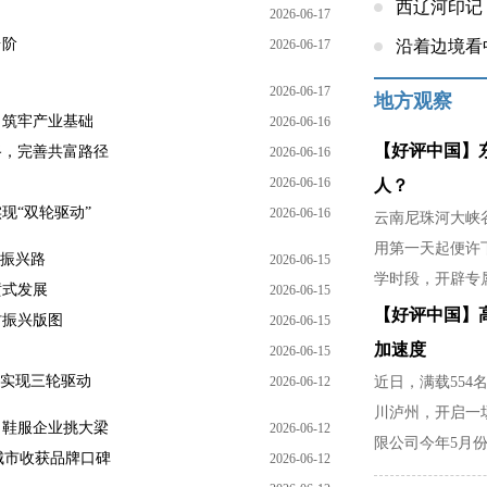
西辽河印记
2026-06-17
台阶
2026-06-17
沿着边境看
2026-06-17
地方观察
，筑牢产业基础
2026-06-16
【好评中国】
路，完善共富路径
2026-06-16
2026-06-16
人？
现“双轮驱动”
2026-06-16
云南尼珠河大峡谷
用第一天起便许
村振兴路
2026-06-15
学时段，开辟专
喷式发展
2026-06-15
稳，是暴雨天不
【好评中国】
村振兴版图
2026-06-15
家里分担农活的
加速度
2026-06-15
，实现三轮驱动
2026-06-12
近日，满载554
川泸州，开启一
，鞋服企业挑大梁
2026-06-12
限公司今年5月份
城市收获品牌口碑
2026-06-12
部门精准对接市