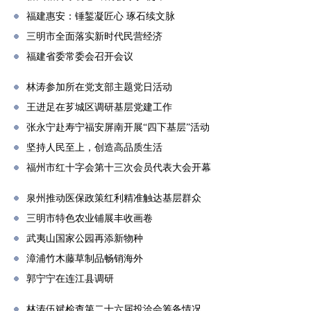
福建惠安：锤錾凝匠心 琢石续文脉
三明市全面落实新时代民营经济
福建省委常委会召开会议
林涛参加所在党支部主题党日活动
王进足在芗城区调研基层党建工作
张永宁赴寿宁福安屏南开展“四下基层”活动
坚持人民至上，创造高品质生活
福州市红十字会第十三次会员代表大会开幕
泉州推动医保政策红利精准触达基层群众
三明市特色农业铺展丰收画卷
武夷山国家公园再添新物种
漳浦竹木藤草制品畅销海外
郭宁宁在连江县调研
林涛伍斌检查第二十六届投洽会筹备情况