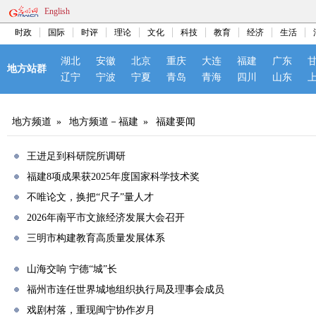
English
时政
国际
时评
理论
文化
科技
教育
经济
生活
湖北
安徽
北京
重庆
大连
福建
广东
地方站群
辽宁
宁波
宁夏
青岛
青海
四川
山东
地方频道
»
地方频道－福建
»
福建要闻
王进足到科研院所调研
福建8项成果获2025年度国家科学技术奖
不唯论文，换把“尺子”量人才
2026年南平市文旅经济发展大会召开
三明市构建教育高质量发展体系
山海交响 宁德“城”长
福州市连任世界城地组织执行局及理事会成员
戏剧村落，重现闽宁协作岁月