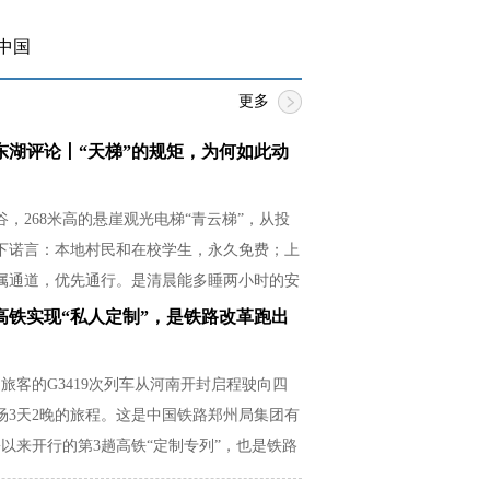
中国
更多
东湖评论丨“天梯”的规矩，为何如此动
，268米高的悬崖观光电梯“青云梯”，从投
下诺言：本地村民和在校学生，永久免费；上
属通道，优先通行。是清晨能多睡两小时的安
必紧贴湿滑崖壁的释然，是放学后还有余力帮
高铁实现“私人定制”，是铁路改革跑出
从容。
名旅客的G3419次列车从河南开封启程驶向四
场3天2晚的旅程。这是中国铁路郑州局集团有
以来开行的第3趟高铁“定制专列”，也是铁路
场需求的生动实践。