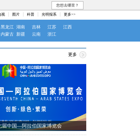
您想去哪里？
电视
图片
科普
光明报系
更多>>
黑龙江
湖南
吉林
江苏
江西
内蒙古
新疆
云南
浙江
更多
七届中国—阿拉伯国家博览会