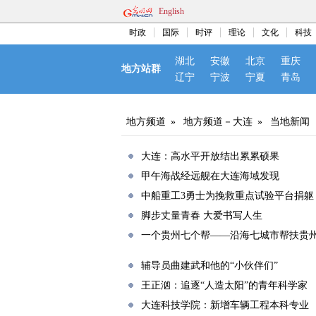
English
时政
国际
时评
理论
文化
科技
湖北
安徽
北京
重庆
地方站群
辽宁
宁波
宁夏
青岛
地方频道
»
地方频道－大连
»
当地新闻
大连：高水平开放结出累累硕果
甲午海战经远舰在大连海域发现
中船重工3勇士为挽救重点试验平台捐躯
脚步丈量青春 大爱书写人生
一个贵州七个帮——沿海七城市帮扶贵
辅导员曲建武和他的“小伙伴们”
王正汹：追逐“人造太阳”的青年科学家
大连科技学院：新增车辆工程本科专业