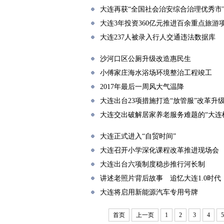
大连再获“全国社会治安综合治理优秀市
大连3年投资360亿元推进百余重点旅游
大连237人被录入行人交通违法数据库
沙河口区公厕升级改造惠民生
小傅家庄海水浴场环境整治工程竣工
2017年最后一周风大气温降
大连出台23项措施打造“放管服”改革升
大连交出破解居家养老服务难题的“大连
大连正式进入“自贸时间”
大连召开小学深化课程改革推进现场会
大连出台六项制度稳步推行河长制
讲述老照片背后故事 追忆大连1.0时代
大连将启用新能源汽车专用号牌
首页
上一页
1
2
3
4
5