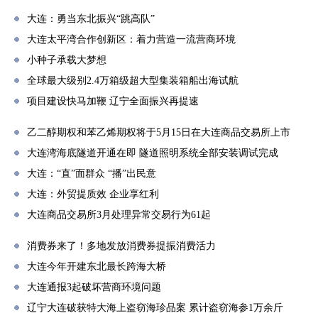
大连：勇当东北振兴“跳高队”
大连太平湾合作创新区：着力营造一流营商环境
小种子承载大梦想
全球最大级别2.4万箱级超大型集装箱船出海试航
项目建设快马加鞭 辽宁全面振兴再提速
乙二醇期权和苯乙烯期权将于5月15日在大连商品交易所上市
大连湾海底隧道开通在即 隧道照明系统全部安装调试完成
大连：“直”面群众 “播”出民意
大连：外贸提质效 企业享红利
大连商品交易所3月处理异常交易行为61起
消费券来了！多地发放消费券提振消费活力
大连今年开建东北最长跨海大桥
大连通报3起破坏营商环境问题
辽宁大连破获特大海上盗窃海珍品案 累计盗窃海参1万余斤