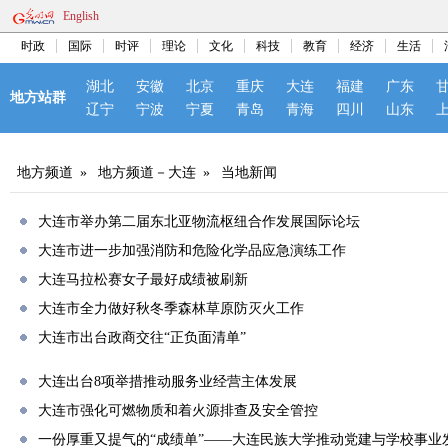
English
时政
国际
时评
理论
文化
科技
教育
经济
生活
湖北
安徽
北京
重庆
大连
福建
广东
地方站群
辽宁
宁波
宁夏
青岛
青海
四川
山东
地方频道
»
地方频道－大连
»
当地新闻
大连市举办第二届东北亚物流枢纽合作发展国际论坛
大连市进一步加强消防和危险化学品应急演练工作
大连马拉松赛女子最好成绩被刷新
大连市全力做好秋冬季森林草原防灭火工作
大连市出台政商交往“正负面清单”
大连出台8项举措推动服务业经营主体发展
大连市强化可燃物质和着火源排查及安全管控
一份厚重又提气的“成绩单”——大连民族大学推动党建与学校事业