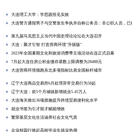
大连理工大学：学思践悟见实效
大连警方通报男子与交警发生争执并自称公务员：非公职人员，已
第九届马克思主义当代中国史理论论坛在大连召开
大连：聚才引智 打造营商环境“升级版”
2023年全国暑期文化和旅游消费季主场活动在连正式启幕
7月起大连住房公积金缴存基数上限调整为28488元
大连营商环境领跑东北多项指标比肩全国标杆城市
辽宁大连商品交易所6月处理异常交易行为58起
辽宁大连：前5个月城镇新增就业5.45万人
大连海关推出36项措施提升跨境贸易便利化水平
就业书签为引才留才赋能增效
繁荣基层文化生活涵养社会文化气质
企业校园行掀起高校毕业生就业热潮