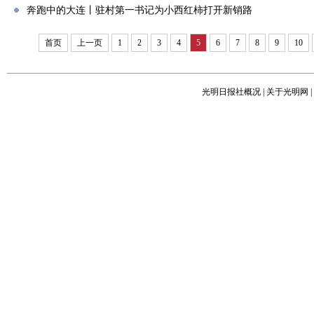
奔跑中的大连丨驻村第一书记为小西红柿打开新销路
首页
上一页
1
2
3
4
5
6
7
8
9
10
光明日报社概况
|
关于光明网
|