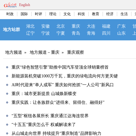
English
时政
国际
时评
理论
文化
科技
教育
经济
生活
湖北
安徽
北京
重庆
大连
福建
广东
地方站群
辽宁
宁波
宁夏
青岛
青海
四川
山东
地方频道
»
地方频道－重庆
»
重庆观察
重庆“绿色智慧引擎”助推中国汽车登顶全球销量榜首
新能源装机突破1000万千瓦，重庆的绿电流向何方更关键
AI时代迎来“单人成军” 重庆如何抢抓“一人公司”新风口
重庆：城市更新提质 山城焕新蝶变
重庆实践：让各族群众“进得来、留得住、融得好”
“五型”枢纽各展所长 重庆通江达海连世界
“十五五”重庆怎么干 权威解读来了
从山城走向世界 持续提升“重庆制造”品牌影响力