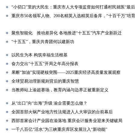
“小切口”里的大民生：重庆市人大专项监督如何打通村民就医“最后
重庆市50名领军人物、200名精英入选精英后备库，“十百千万”培
聚焦智能化 推动差异化 各地推进“十五五”汽车产业新跃迁
“十五五”，重庆共青团何以建新功
以民生为本 构筑幸福生活根基
奋力交出“十五五”开局之年高分报表
果断“加油”实现硬核突围——2025重庆经济高质量发展观察
全球贸易治理新规则背后的重庆智慧
当教师站上渝超赛场，教育内涵与边界正被重新定义
从“出口”向“出海”升级 渝企需要怎么做？
全国首部火锅产业地方性法规进入人大审议的台前幕后
西部首家会计产业园在渝落地 重庆会计服务业迎来关键破局
一千八百亿“活水”为三峡重庆库区发展注入“新动能”