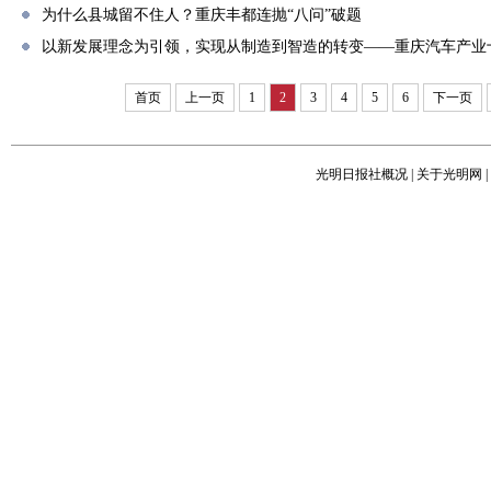
为什么县城留不住人？重庆丰都连抛“八问”破题
以新发展理念为引领，实现从制造到智造的转变——重庆汽车产业
首页
上一页
1
2
3
4
5
6
下一页
光明日报社概况
|
关于光明网
|