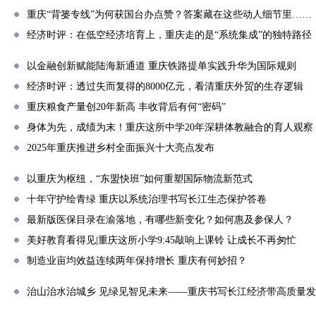
重庆“背篓专线”为何获国台办点赞？答案藏在这些动人细节里……
经济时评：在低空经济培育上，重庆走的是“系统集成”的独特路径
以金融创新赋能陆海新通道 重庆铁路提单实践升华为国际规则
经济时评：透过失而复得的8000亿元，看清重庆外贸的生存逻辑
重庆粮食产量创20年新高 丰收背后有何“密码”
身体为先，成绩为末！重庆这所中学20年深耕体教融合的育人观察
2025年重庆推进乡村全面振兴十大亮点发布
以重庆为枢纽，“东盟快班”如何重塑国际物流新范式
十年守护绘青绿 重庆以系统治理书写长江生态保护答卷
最新版医保目录在渝落地，有哪些新变化？如何惠及参保人？
美好教育看得见|重庆这所小学9:45敲响上课铃 让成长不再匆忙
制造业亩均效益连续两年保持增长 重庆有何妙招？
治山治水治城乡 见绿见智见未来——重庆书写长江经济带高质量发