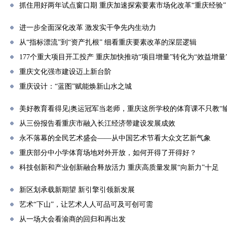
抓住用好两年试点窗口期 重庆加速探索要素市场化改革“重庆经验”
进一步全面深化改革 激发实干争先内生动力
从“指标漂流”到“资产扎根” 细看重庆要素改革的深层逻辑
177个重大项目开工投产 重庆加快推动“项目增量”转化为“效益增量
重庆文化强市建设迈上新台阶
重庆设计：“蓝图”赋能焕新山水之城
美好教育看得见|奥运冠军当老师，重庆这所学校的体育课不只教“输
从三份报告看重庆市融入长江经济带建设发展成效
永不落幕的全民艺术盛会——从中国艺术节看大众文艺新气象
重庆部分中小学体育场地对外开放，如何开得了开得好？
科技创新和产业创新融合释放活力 重庆高质量发展“向新力”十足
新区划承载新期望 新引擎引领新发展
艺术“下山”，让艺术人人可品可及可创可需
从一场大会看渝商的回归和再出发