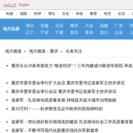
English
时政
国际
时评
理论
文化
科技
教育
经济
生活
湖北
安徽
北京
重庆
大连
福建
广东
地方站群
辽宁
宁波
宁夏
青岛
青海
四川
山东
地方频道
»
地方频道－重庆
»
头条关注
重庆出台20条举措发力“银发经济”！三年内建成10家老年医院 养老
重庆市委常委会举行扩大会议 重庆市委书记袁家军主持并讲话
重庆市委常委会举行会议 重庆市委书记袁家军主持并讲话
袁家军：扎实推动高质量发展 持续提升超大城市治理效能
第10万列！——杜伊斯堡见证中欧班列里程碑时刻
袁家军：突出抓好新兴领域党的建设 扎实推动社会工作高质量发展
袁家军：不断书写现代化新重庆强武兴军新篇章