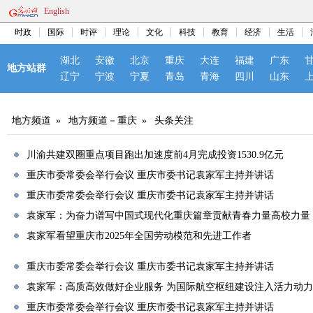
English
时政
国际
时评
理论
文化
科技
教育
经济
生活
湖北
安徽
北京
重庆
大连
福建
广东
地方站群
辽宁
宁波
宁夏
青岛
青海
四川
山东
地方频道
»
地方频道－重庆
»
头条关注
川渝共建双圈重点项目跑出加速度前4月完成投资1530.9亿元
重庆市委常委会举行会议 重庆市委书记袁家军主持并讲话
重庆市委常委会举行会议 重庆市委书记袁家军主持并讲话
袁家军：为奋力谱写中国式现代化重庆篇章贡献青春力量高校力量
袁家军看望重庆市2025年全国劳动模范和先进工作者
重庆市委常委会举行会议 重庆市委书记袁家军主持并讲话
袁家军：高质高效做好企业服务 为国际航空枢纽建设注入活力动力
重庆市委常委会举行会议 重庆市委书记袁家军主持并讲话