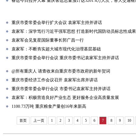
春运今日拉开大幕 重庆客运总量预计达3201.4万人次，各大交通
重庆市委常委会举行扩大会议 袁家军主持并讲话
袁家军：深学笃行习近平强军思想 打造新时代国防动员标志性成果
袁家军会见复星国际董事长郭广昌一行
袁家军：不断夯实超大城市现代化治理基层基础
重庆市委常委会举行会议 重庆市委书记袁家军主持并讲话
@所有重庆人 请查收来自重庆市委市政府的新年贺词
重庆市委经济工作会议召开 袁家军出席并讲话
重庆市委常委会举行会议 市委书记袁家军主持并讲话
袁家军：积极营造良好产业生态 更好服务企业高质量发展
1100.73万吨 重庆粮食产量创16年来新高
首页
上一页
1
2
3
4
5
6
7
8
9
10