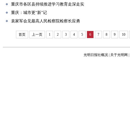
重庆市各区县持续推进学习教育走深走实
重庆：城市更“新”记
袁家军会见最高人民检察院检察长应勇
首页
上一页
1
2
3
4
5
6
7
8
9
10
光明日报社概况
|
关于光明网
|