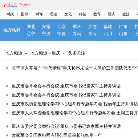
English
时政
国际
时评
理论
文化
科技
教育
经济
生活
湖北
安徽
北京
重庆
大连
福建
广东
地方站群
辽宁
宁波
宁夏
青岛
青海
四川
山东
地方频道
»
地方频道－重庆
»
头条关注
关于深入开展向“时代楷模”重庆检察未成年人保护工作团队代表学
重庆市委常委会举行会议 重庆市委书记袁家军主持并讲话
重庆市委常委会举行会议 重庆市委书记袁家军主持并讲话
重庆市政协党组理论学习中心组举行专题学习会 程丽华主持并讲话
重庆市人大常委会党组理论学习中心组举行专题学习会 王炯主持
重庆市委常委会举行会议 重庆市委书记袁家军主持并讲话
袁家军会见国家电网有限公司董事长张智刚一行