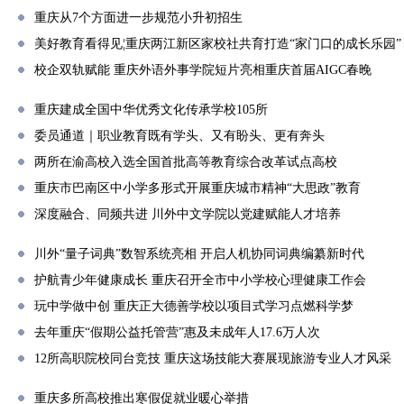
重庆从7个方面进一步规范小升初招生
美好教育看得见¦重庆两江新区家校社共育打造“家门口的成长乐园”
校企双轨赋能 重庆外语外事学院短片亮相重庆首届AIGC春晚
重庆建成全国中华优秀文化传承学校105所
委员通道｜职业教育既有学头、又有盼头、更有奔头
两所在渝高校入选全国首批高等教育综合改革试点高校
重庆市巴南区中小学多形式开展重庆城市精神“大思政”教育
深度融合、同频共进 川外中文学院以党建赋能人才培养
川外“量子词典”数智系统亮相 开启人机协同词典编纂新时代
护航青少年健康成长 重庆召开全市中小学校心理健康工作会
玩中学做中创 重庆正大德善学校以项目式学习点燃科学梦
去年重庆“假期公益托管营”惠及未成年人17.6万人次
12所高职院校同台竞技 重庆这场技能大赛展现旅游专业人才风采
重庆多所高校推出寒假促就业暖心举措