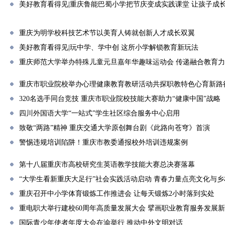
美好教育看得见|重庆鲁能巴蜀小学把节庆变成实践课堂 让孩子成
重庆为明学校科技艺术节以美育人铸就创新人才成长双翼
美好教育看得见|玩中学、学中创 这所小学解锁教育新玩法
重庆师范大学举办特殊儿童元旦嘉年华趣味运动会 传递融合教育
重庆市职业院校举办心理健康教育教研活动共探职教特色心育新路
320名选手同台竞技 重庆市职业院校技能大赛助力“健康中国”战略
四川外国语大学“一站式”学生社区综合服务中心启用
致敬“两路”精神 重庆交通大学原创舞台剧《此路向苍穹》首演
警惕违规培训陷阱！重庆市教委通报校外培训违规案例
第十八届重庆市高校研究生英语教学技能大赛总决赛落幕
“大学生看新重庆大足行”社会实践活动启动 青春力量点亮文化与
重庆召开中小学体育锻炼工作推进会 让每天锻炼2小时落到实处
重电职大举行建校60周年高质量发展大会 擘画职业教育服务发展
国际青少年使者年度大会在渝举行 推动中外文明对话