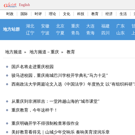
English
时政
国际
时评
理论
文化
科技
教育
经济
生活
湖北
安徽
北京
重庆
大连
福建
广东
地方站群
辽宁
宁波
宁夏
青岛
青海
四川
山东
地方频道
»
地方频道－重庆
»
教育
国乒名将走进重庆校园
骏马进校园，重庆南城巴川学校开学典礼“马力十足”
西南政法大学两篇论文入选《中国法学》年度热文 以“有组织科研
从重庆到非洲班吉：一堂跨越山海的“城市课堂”
重庆教育，今年这样干！
重庆明确开学不得强制检查寒假作业
美好教育看得见｜山城少年交响乐 奏响美育浸润乐章