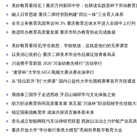
美好教育看得见┃重庆万州新田中学：在耕读实践里种下劳动教育
融入日常思政 重庆二师经管院构建“四位一体”三全育人体系
全市义务教育巩固率达98.3% 重庆教育总体水平进入全国中上行列
推进民办教育高质量发展 重庆市民办教育协会完成换届
美好教育看得见|学生敢想，学校敢放，这就是他们的无界课堂
以美润心筑初心 重庆二师美术毕业作品展绽放青春风采
川渝携手育新苗 2026“川渝幼教先锋行”活动举行
“麦芽杯”大学生AIGC视频大赛决赛在渝举行
从“段位跃升”到“大师课” 国内公益性大学生围棋赛事首开升段通道
俄德泰三国学子走进西政 开启山城研学与文化体验之旅
助力职业教育协同高质量发展 第五届“川渝杯”职业院校学生技能
锚定国家战略需求 成渝共探语言服务新未来
牵头成立智能网联汽车法律研究联盟 西政以法治之力护航产业高
重庆开放大学“学分银行垂类大模型”亮相世界数字教育大会