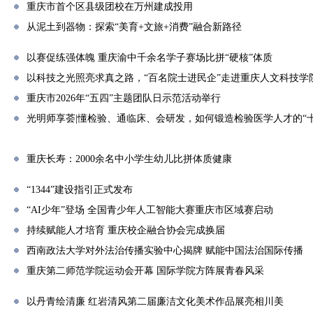
重庆市首个区县级团校在万州建成投用
从泥土到器物：探索“美育+文旅+消费”融合新路径
以赛促练强体魄 重庆渝中千余名学子赛场比拼“硬核”体质
以科技之光照亮求真之路，“百名院士进民企”走进重庆人文科技学
重庆市2026年“五四”主题团队日示范活动举行
光明师享荟|懂检验、通临床、会研发，如何锻造检验医学人才的“
重庆长寿：2000余名中小学生幼儿比拼体质健康
“1344”建设指引正式发布
“AI少年”登场 全国青少年人工智能大赛重庆市区域赛启动
持续赋能人才培育 重庆校企融合协会完成换届
西南政法大学对外法治传播实验中心揭牌 赋能中国法治国际传播
重庆第二师范学院运动会开幕 国际学院方阵展青春风采
以丹青绘清廉 红岩清风第二届廉洁文化美术作品展亮相川美