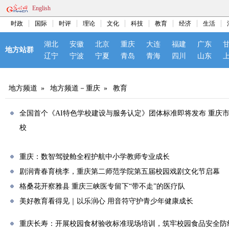
English
时政
国际
时评
理论
文化
科技
教育
经济
生活
湖北
安徽
北京
重庆
大连
福建
广东
地方站群
辽宁
宁波
宁夏
青岛
青海
四川
山东
地方频道
»
地方频道－重庆
»
教育
全国首个《AI特色学校建设与服务认定》团体标准即将发布 重庆
校
重庆：数智驾驶舱全程护航中小学教师专业成长
剧润青春育桃李，重庆第二师范学院第五届校园戏剧文化节启幕
格桑花开察雅县 重庆三峡医专留下“带不走”的医疗队
美好教育看得见｜以乐润心 用音符守护青少年健康成长
重庆长寿：开展校园食材验收标准现场培训，筑牢校园食品安全防