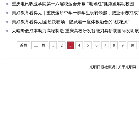
重庆电讯职业学院第十六届校运会开幕 “电讯红”健康跑燃动校园
美好教育看得见｜重庆这所中学一群学生玩转渝超，把业余赛打成了
美好教育看得见|渝超决赛场，隐藏着一座体教融合的“桃花源”
大幅降低成本助力高端制造 重庆高校研发智能刀具斩获国际发明
首页
上一页
1
2
3
4
5
6
7
8
9
10
光明日报社概况
|
关于光明网
|