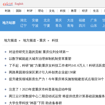
English
时政
国际
时评
理论
文化
科技
教育
经济
生活
湖北
安徽
北京
重庆
大连
福建
广东
地方站群
辽宁
宁波
宁夏
青岛
青海
四川
山东
地方频道
»
地方频道－重庆
»
科技
对这些研究主题的贡献 重庆位列全球第一
以数字赋能超大城市治理体制机制变革重塑
了不起，科研“她”力量|重庆女科技工作者约141.6万人！科研活跃
两路果园港综保区累计引入科创类企业超130家
提升建筑领域新质生产力！今年重庆将实施智能建造试点项目50个
注意了！2023年度重庆市科普基地启动申报
两江云计算数据中心二期启动试运营 将提供优质计算基础设施服务
大学生带科技“神器”下田 助农备春耕