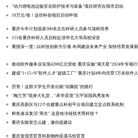
“动力锂电池运输安全防护技术与装备”项目研究在我市启动
10万元/项！这些科创项目启动申报
重庆今年计划选派300名左右科研人员参与顶岗培养
153名重庆科研人员启程赴清华北大等高校深造
重报深一度 | 以科技创新为引领 布局建设未来产业 加快培育发展
推动软件服务业实现4200亿元营收 重庆实施“满天星”2024年专项
建成“1+15+N”软件人才“超级工厂” 重庆计划4年内培育5万名软件
厉害！这群大学生开发出能“动脑筋”的路灯
“梅兰芳”现身大礼堂，“承华灵境”元宇宙国风秀发布
重庆高新区与12个在建重点科创平台项目建立定点联系机制
鲜鱼速冻复活“再生” 这是啥冷链技术黑科技？
重庆实验室怎么建，邀你提建议
重庆发现苦苣苔科新物种巫溪马铃苣苔