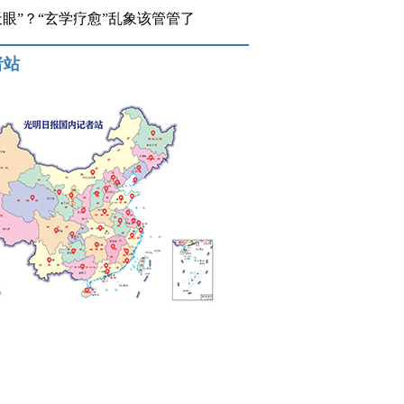
开天眼”？“玄学疗愈”乱象该管管了
者站