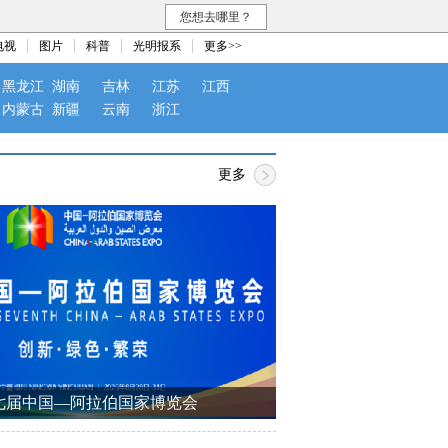
您想去哪里？
电视
图片
科普
光明报系
更多>>
黑龙江
湖南
吉林
江苏
江西
内蒙古
新疆
云南
浙江
更多
七届中国—阿拉伯国家博览会