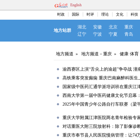
English
时政
国际
时评
理论
文化
科技
湖北
安徽
北京
重庆
地方站群
辽宁
宁波
宁夏
青岛
地方频道
»
地方频道－重庆
»
健康·体育
渝西赛区上演“舌尖上的渝超”争夺战 潼
高铁乘客突发癫痫 重庆巴南麻醉科医生
国家级中医药汇通学派培训班在重庆江
西南大学第一届中医药健康文化节启幕：
2025年中国青少年公路自行车联赛（梁
重庆大学附属江津医院两名青年检验专
对话重医大附三院放射科：除了影像诊
重庆市奉节县人民医院慢病管理：让74