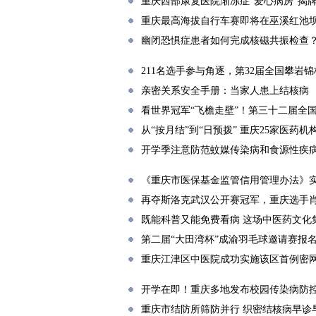
重庆西部康复医院渐冻症“爱心病房”揭牌
重庆最高海拔自行车赛即将在巫溪红池
幽闭恐惧症患者如何完成核磁共振检查
211名选手参与角逐，第32届全国攀岩
亲密关系安全手册：当家人患上结核病
看世界冠军“飞檐走壁”！第三十二届全
从“按月结”到“日预拨” 重庆25家医药
开学季注意防范蚊媒传染病和食源性疾病
《重庆市医保基金监管信用管理办法》实
再夺斯洛克武汉公开赛冠军，重庆选手
既能科普又能免费看病 这场中医药文化
第二届“大田湾杯”成渝羽毛球邀请赛报
重庆江津区中医院成功实施该区首例密
开学在即！重庆多地发布校园传染病防
重庆市结防所筛防并行 织密结核病早诊