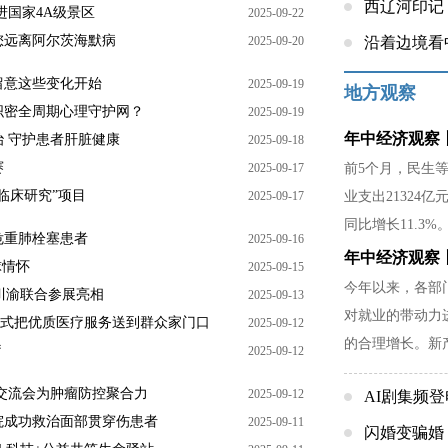
西辽河印记
进国家4A级景区
2025-09-22
您远离阿尔茨海默病
2025-09-20
沿着边境看
留意这些变化开始
2025-09-19
地方观察
织密全周期心理守护网？
2025-09-19
年中经济观察丨
 守护患者肝脏健康
2025-09-18
赛
2025-09-17
前5个月，民生
临床研究”项目
2025-09-17
业支出21324亿
同比增长11.3%
危重肺栓塞患者
2025-09-16
年中经济观察
球情怀
2025-09-15
今年以来，各部
 川渝联合参展亮相
2025-09-13
对就业的带动力
务模式把优质医疗服务送到群众家门口
2025-09-12
的合理增长。新
疗
2025-09-12
能水平也提出了
交流会为肿瘤防控聚合力
2025-09-12
AI剧集频
院成功救治面部贯穿伤患者
2025-09-11
闪婚变骗婚