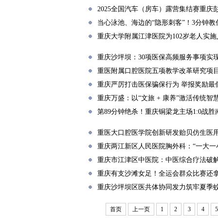
2025全国汽车（房车）露营集结赛重庆
当心泳池、海边的“隐形刺客”！3分钟
重庆大学附属江津医院为102岁老人实
重庆沙坪坝：30项医保高频服务事项实现
重医附属口腔医院五项教学改革研究项
重庆严厉打击医保骗保行为 举报奖励最低
重庆万盛：以“文旅 + 康养”激活传统智
第89分钟绝杀！重庆铜梁龙主场1:0战
重医大口腔医学院创新研发贻贝仿生医
重庆两江新区人民医院胸外科：“一大一
重庆市江津区中医院：中医综合疗法破
重庆有支沙滩女足！全运会群众比赛还拿
重庆沙坪坝区医共体协同发力筑牢夏季
首页
上一页
1
2
3
4
5