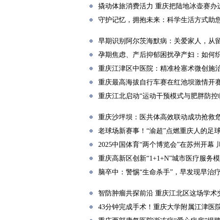
撬动体旅消费活力 重庆把陆地冰壶赛办
守护记忆，拥抱未来：科学生活方式助
早期识别阿尔茨海默病：关爱家人，从
孕期焦虑、产后抑郁困扰孕产妇：如何
重庆江津区中医院：精准栓塞术微创施治
重庆最高海拔自行车赛在红池坝激情开
重庆江北启动“运动干预模式与肥胖防控
重庆沙坪坝：医共体高效联动成功抢救
老球场新赛事！“渝超”点燃重庆人的足
2025中国体育“两个博览会”在苏州开幕
重庆高新区创新“1+1+N”城市医疗服
脑卒中：警惕“生命杀手”，早发现早治
智防肿瘤共探前沿 重庆江北区这场学术
43分钟完成手术！重庆大学附属江津医