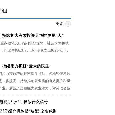
中国
更多
持续扩大有效投资见“物”更见“人”
等重点领域支出得到较好保障，社会保障和就
元，同比增长6.3%；卫生健康支出9898亿元，
。
丨持续用力抓好“最大的民生”
门加力实施稳岗扩容提质行动，各地经济发展
进一步提高，持续推动就业质的有效提升和量
产业、新业态蕴藏巨大就业潜力，对劳动者技
更高要求。
登电视“大屏”，释放什么信号
 部分婚介机构借“速配”之名敛财