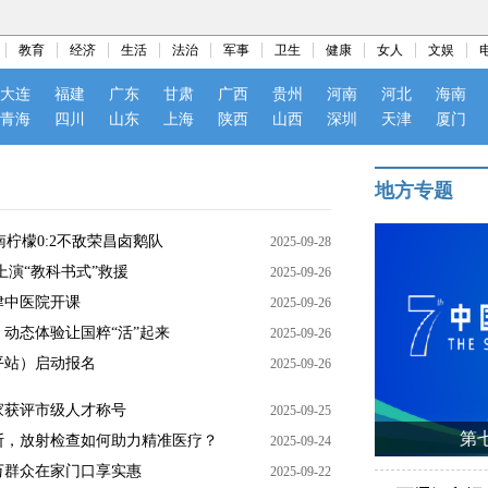
教育
经济
生活
法治
军事
卫生
健康
女人
文娱
大连
福建
广东
甘肃
广西
贵州
河南
河北
海南
青海
四川
山东
上海
陕西
山西
深圳
天津
厦门
地方专题
南柠檬0:2不敌荣昌卤鹅队
2025-09-28
上演“教科书式”救援
2025-09-26
津中医院开课
2025-09-26
动态体验让国粹“活”起来
2025-09-26
平站）启动报名
2025-09-26
家获评市级人才称号
2025-09-25
第
断，放射检查如何助力精准医疗？
2025-09-24
万群众在家门口享实惠
2025-09-22