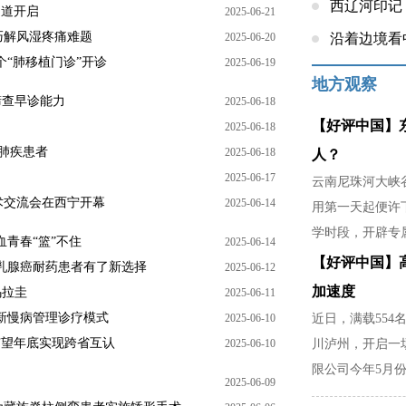
西辽河印记
通道开启
2025-06-21
巧解风湿疼痛难题
2025-06-20
沿着边境看
个“肺移植门诊”开诊
2025-06-19
地方观察
筛查早诊能力
2025-06-18
【好评中国】
2025-06-18
治肺疾患者
2025-06-18
人？
2025-06-17
云南尼珠河大峡谷
术交流会在西宁开幕
2025-06-14
用第一天起便许
学时段，开辟专
血青春“篮”不住
2025-06-14
稳，是暴雨天不
【好评中国】
乳腺癌耐药患者有了新选择
2025-06-12
家里分担农活的
加速度
乌拉圭
2025-06-11
创新慢病管理诊疗模式
2025-06-10
近日，满载554
有望年底实现跨省互认
2025-06-10
川泸州，开启一
限公司今年5月份
2025-06-09
部门精准对接市