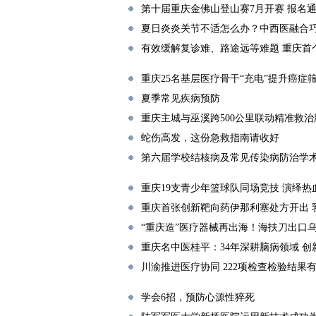
第十届重庆金佛山登山赛7月开赛 报名
夏日炎炎关节不适怎么办？中西医融合
有效缓解复诊难、路途远等难题 重庆首
重庆25名基层医疗骨干“充电”提升癌症
夏季常见疾病预防
重庆主城与巫溪跨500公里联动精准救
蛇伤高发，这份急救指南请收好
第六届学校结核病及常见传染病防治学
重庆19支青少年篮球队同场竞技 演绎热
重庆首张创新靶向药伊那利塞处方开出 
“重庆造”医疗器械再出海！海扶刀出口
重庆名中医桂平：34年深耕脑病领域 
川渝推进医疗协同 222项检查检验结果
学会6招，预防心源性猝死