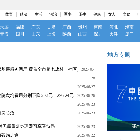
教育
经济
生活
法治
军事
卫生
健康
女人
文娱
大连
福建
广东
甘肃
广西
贵州
河南
河北
海南
青海
四川
山东
上海
陕西
山西
深圳
天津
厦门
地方专题
医保基层服务网厅 覆盖全市超七成村（社区）
2025-06-
28
2025-06-27
均费用分别下降6.73元、296.24元
2025-06-26
2025-06-23
慢病防治
2025-06-23
第
种无需重复办理即可享受待遇
2025-06-23
新破局之道
2025-06-22