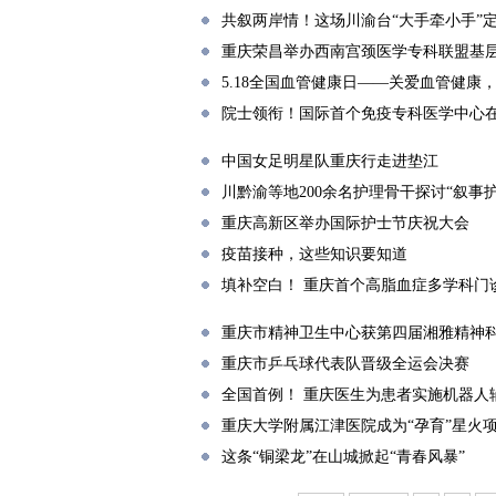
共叙两岸情！这场川渝台“大手牵小手”
重庆荣昌举办西南宫颈医学专科联盟基
5.18全国血管健康日——关爱血管健康
院士领衔！国际首个免疫专科医学中心
中国女足明星队重庆行走进垫江
川黔渝等地200余名护理骨干探讨“叙事
重庆高新区举办国际护士节庆祝大会
疫苗接种，这些知识要知道
填补空白！ 重庆首个高脂血症多学科门
重庆市精神卫生中心获第四届湘雅精神
重庆市乒乓球代表队晋级全运会决赛
全国首例！ 重庆医生为患者实施机器人
重庆大学附属江津医院成为“孕育”星火
这条“铜梁龙”在山城掀起“青春风暴”