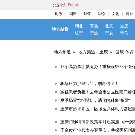
English
时政
国际
时评
理论
文化
科技
湖北
安徽
北京
重庆
地方站群
辽宁
宁波
宁夏
青岛
地方频道
»
地方频道－重庆
»
健康·体育
15个高频事项就近办！重庆设9533个
职场压力那些“谣”，别再信了！
减轻患者负担！去年全市公立医院门诊住院次
夏季肠胃“大作战”，消化内科来“拆雷”
重庆市沙坪坝区：区域医共体助力基层
重庆门诊特病新政策本月起实施 同一病
千余位行业代表齐聚重庆，共探医药创