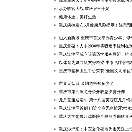
陆军军医大学新桥医院运用新技术成功
承办收官大战 重庆底气十足
健康体重，美好生活
重庆疾控发布6月健康风险提示！注意
迈入新阶段 重庆市首次举办青少年手球
重庆北碚：力争2030年将吸烟率控制在2
重庆江津区成立咳喘药学服务联盟，推
以体育为媒共筑友好桥梁 中泰飞碟射击
重庆市精神卫生中心荣获“全国文明单位
世界无烟日 吸烟危害知多少？
重庆市第五届龙舟公开赛总决赛开赛
龙舟竞渡迎端午 第十八届芙蓉江龙舟锦
重庆江津区首例 门诊全麻无痛拔牙术治
重庆大学附属江津医院全民营养周膳食
重庆沙坪坝：中医文化夜市为市民送上“