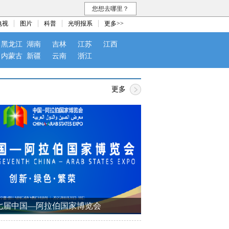
您想去哪里？
电视
图片
科普
光明报系
更多>>
黑龙江
湖南
吉林
江苏
江西
内蒙古
新疆
云南
浙江
更多
七届中国—阿拉伯国家博览会