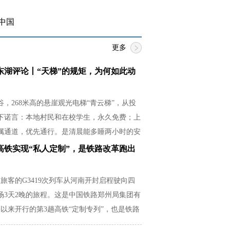
中国
更多
东湖评论丨“天梯”的规矩，为何如此动
，268米高的悬崖观光电梯“青云梯”，从投
下诺言：本地村民和在校学生，永久免费；上
属通道，优先通行。是清晨能多睡两小时的安
必紧贴湿滑崖壁的释然，是放学后还有余力帮
高铁实现“私人定制”，是铁路改革跑出
从容。
名旅客的G3419次列车从河南开封启程驶向四
场3天2晚的旅程。这是中国铁路郑州局集团有
以来开行的第3趟高铁“定制专列”，也是铁路
场需求的生动实践。