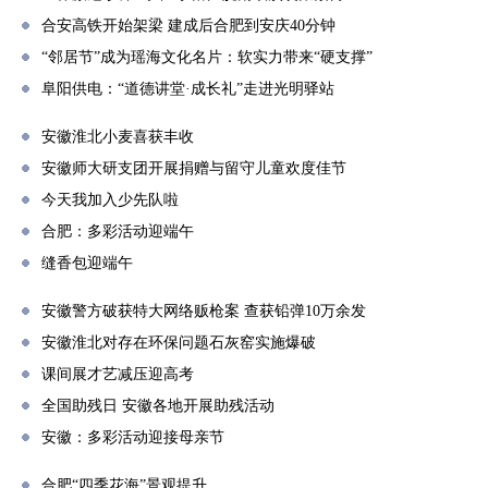
合安高铁开始架梁 建成后合肥到安庆40分钟
“邻居节”成为瑶海文化名片：软实力带来“硬支撑”
阜阳供电：“道德讲堂·成长礼”走进光明驿站
安徽淮北小麦喜获丰收
安徽师大研支团开展捐赠与留守儿童欢度佳节
今天我加入少先队啦
合肥：多彩活动迎端午
缝香包迎端午
安徽警方破获特大网络贩枪案 查获铅弹10万余发
安徽淮北对存在环保问题石灰窑实施爆破
课间展才艺减压迎高考
全国助残日 安徽各地开展助残活动
安徽：多彩活动迎接母亲节
合肥“四季花海”景观提升