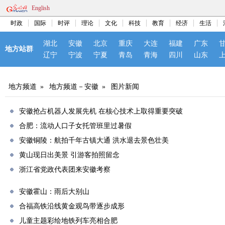
English
时政
国际
时评
理论
文化
科技
教育
经济
生活
湖北
安徽
北京
重庆
大连
福建
广东
地方站群
辽宁
宁波
宁夏
青岛
青海
四川
山东
地方频道
»
地方频道－安徽
»
图片新闻
安徽抢占机器人发展先机 在核心技术上取得重要突破
合肥：流动人口子女托管班里过暑假
安徽铜陵：航拍千年古镇大通 洪水退去景色壮美
黄山现日出美景 引游客拍照留念
浙江省党政代表团来安徽考察
安徽霍山：雨后大别山
合福高铁沿线黄金观鸟带逐步成形
儿童主题彩绘地铁列车亮相合肥