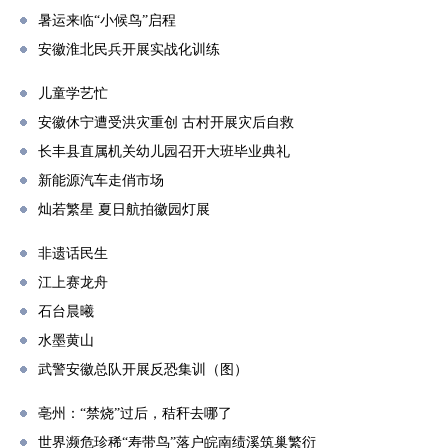
暑运来临“小候鸟”启程
安徽淮北民兵开展实战化训练
儿童学艺忙
安徽休宁遭受洪灾重创 古村开展灾后自救
长丰县直属机关幼儿园召开大班毕业典礼
新能源汽车走俏市场
灿若繁星 夏日航拍徽园灯展
非遗话民生
江上赛龙舟
石台晨曦
水墨黄山
武警安徽总队开展反恐集训（图）
亳州：“禁烧”过后，秸秆去哪了
世界濒危珍稀“寿带鸟”落户皖南绩溪筑巢繁衍