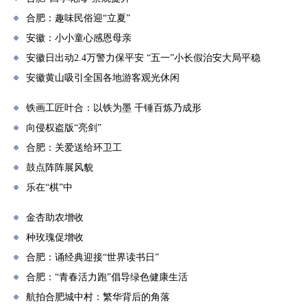
合肥：趣味民俗迎“立夏”
安徽：小小童心感恩母亲
安徽日出动2.4万警力保平安 “五一”小长假治安大局平稳
安徽黄山吸引全国各地游客观光休闲
铁画工匠叶合：以铁为墨 千锤百炼乃成形
向侵权盗版“亮剑”
合肥：关爱送给环卫工
鼓点阵阵展风貌
乐在“棋”中
金杏助农增收
种玫瑰促增收
合肥：诵经典迎接“世界读书日”
合肥：“青春活力跑”倡导绿色健康生活
航拍合肥城中村：繁华背后的角落