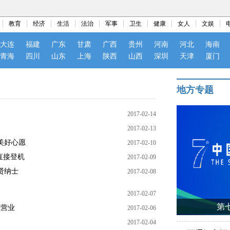
教育
经济
生活
法治
军事
卫生
健康
女人
文娱
大连
福建
广东
甘肃
广西
贵州
河南
河北
海南
青海
四川
山东
上海
陕西
山西
深圳
天津
厦门
地方专题
2017-02-14
2017-02-13
美好心愿
2017-02-10
直接登机
2017-02-09
贤纳士
2017-02-08
2017-02-07
第
试营业
2017-02-06
2017-02-04