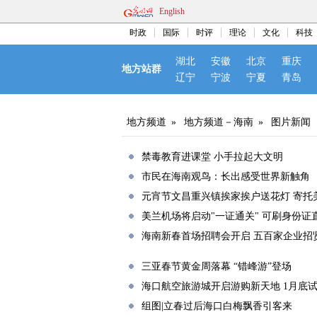
English
时政
国际
时评
理论
文化
科技
湖北
安徽
北京
重庆
地方站群
辽宁
宁波
宁夏
青岛
地方频道
»
地方频道－海南
»
图片新闻
禁毒教育进课堂 小手拉起大文明
市民在海南观鸟：长出感受世界新触角
元宵节文昌重兴镇挨家挨户送花灯 寄托
美兰机场将启动"一证通关" 可刷身份证
海南新春首场招聘会开启 五百家企业招
三亚春节黄金周落幕 “错峰游”登场
海口航空旅游城开启游购新天地 1月底
组图|立春过后海口白梅飘香引客来