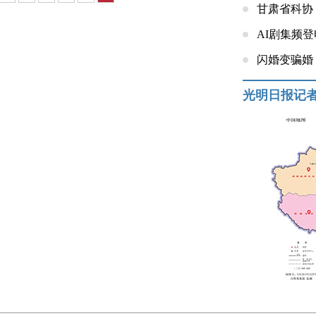
甘肃省科协
AI剧集频
闪婚变骗婚
光明日报记