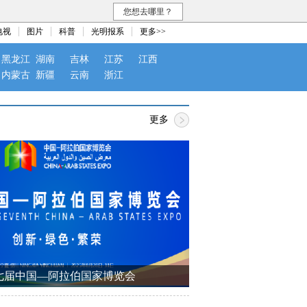
您想去哪里？
电视
图片
科普
光明报系
更多>>
黑龙江
湖南
吉林
江苏
江西
内蒙古
新疆
云南
浙江
更多
七届中国—阿拉伯国家博览会