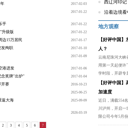
西辽河印记
大年
2017-02-03
2017-01-22
沿着边境看
乐乎
2017-01-22
地方观察
创”升级版
2017-01-22
【好评中国】
边15万居民
2017-01-17
突发殉职
2017-01-10
人？
2017-01-09
云南尼珠河大峡谷
用第一天起便许
空港进发
2017-01-06
学时段，开辟专
念奖牌"出炉"
2017-01-04
稳，是暴雨天不
【好评中国】
赛开赛
2016-10-23
家里分担农活的
加速度
2025-06-25
重返大海
2025-09-09
近日，满载554
川泸州，开启一
2026-03-19
限公司今年5月份
部门精准对接市
2
3
4
5
6
7