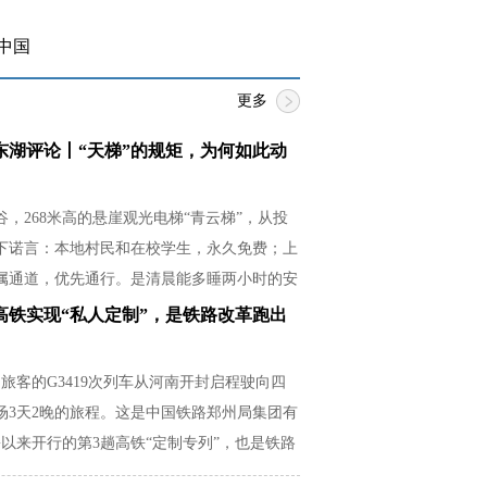
中国
更多
东湖评论丨“天梯”的规矩，为何如此动
，268米高的悬崖观光电梯“青云梯”，从投
下诺言：本地村民和在校学生，永久免费；上
属通道，优先通行。是清晨能多睡两小时的安
必紧贴湿滑崖壁的释然，是放学后还有余力帮
高铁实现“私人定制”，是铁路改革跑出
从容。
名旅客的G3419次列车从河南开封启程驶向四
场3天2晚的旅程。这是中国铁路郑州局集团有
以来开行的第3趟高铁“定制专列”，也是铁路
场需求的生动实践。