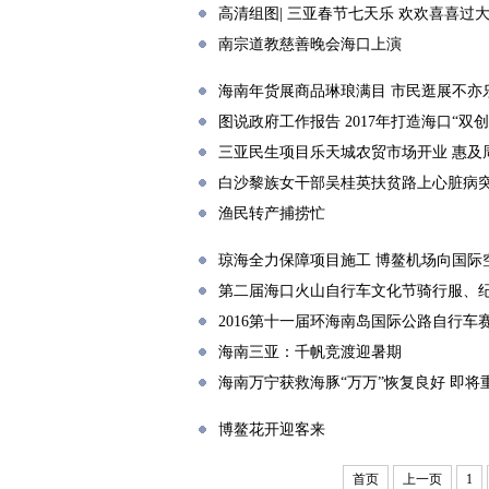
高清组图| 三亚春节七天乐 欢欢喜喜过
南宗道教慈善晚会海口上演
海南年货展商品琳琅满目 市民逛展不亦
图说政府工作报告 2017年打造海口“双
三亚民生项目乐天城农贸市场开业 惠及周
白沙黎族女干部吴桂英扶贫路上心脏病
渔民转产捕捞忙
琼海全力保障项目施工 博鳌机场向国际
第二届海口火山自行车文化节骑行服、纪
2016第十一届环海南岛国际公路自行车
海南三亚：千帆竞渡迎暑期
海南万宁获救海豚“万万”恢复良好 即将
博鳌花开迎客来
首页
上一页
1