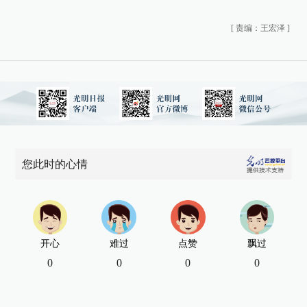
[
责编：王宏泽
]
您此时的心情
开心
难过
点赞
飘过
0
0
0
0