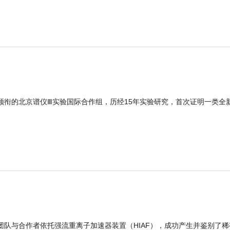
领衔的北京谱仪Ⅲ实验国际合作组，历经15年实验研究，首次证明一类全
团队与合作者依托强流重离子加速器装置（HIAF），成功产生并鉴别了稀