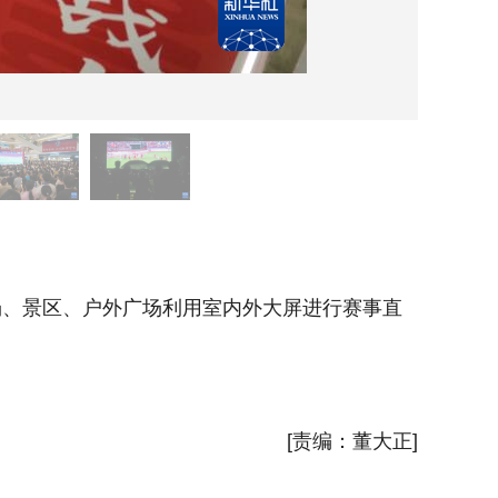
6月2
场、景区、户外广场利用室内外大屏进行赛事直
当日，“
播，开启
新华社
[责编：董大正]