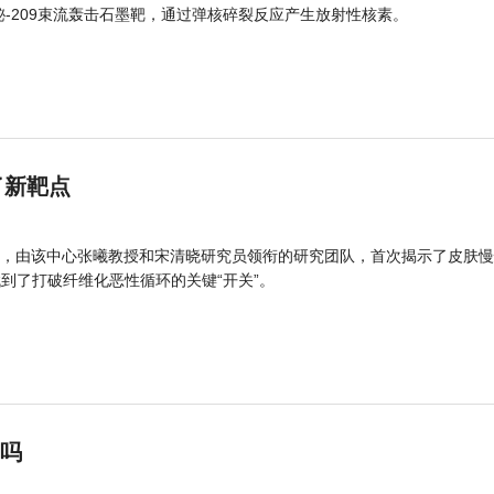
的铋-209束流轰击石墨靶，通过弹核碎裂反应产生放射性核素。
了新靶点
，由该中心张曦教授和宋清晓研究员领衔的研究团队，首次揭示了皮肤慢
找到了打破纤维化恶性循环的关键“开关”。
”吗