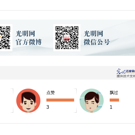
点赞
飘过
3
1