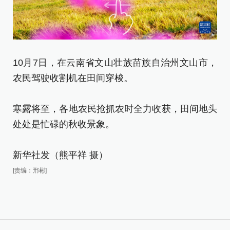
10月7日，在云南省文山壮族苗族自治州文山市，
1
农民驾驶收割机在田间穿梭。
民
寒露将至，各地农民抢抓农时全力收获，田间地头
寒
处处是忙碌的秋收景象。
处
新华社发（熊平祥 摄）
新
[责编：邢彬]
[责