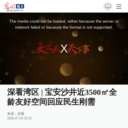
This
is
a
The media could not be loaded, either because the server or
modal
window.
network failed or because the format is not supported.
深看湾区 | 宝安沙井近3500㎡全
龄友好空间回应民生刚需
来源：
深看
2026-07-03 20:32