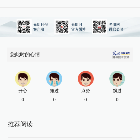
您此时的心情
开心
难过
点赞
飘过
0
0
0
0
推荐阅读