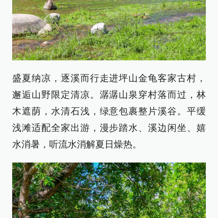
盛夏纳凉，逐溪而行走进坪山金龟客家古村，
邂逅山野限定清凉。潺潺山泉穿村落而过，林
木遮荫，水清石浅，绿意包裹整片溪谷。平缓
浅滩适配全家出游，漫步踏水、溪边闲坐、嬉
水消暑，听流水消解夏日燥热。