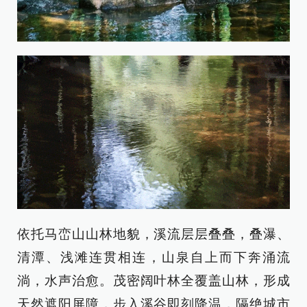
依托马峦山山林地貌，溪流层层叠叠，叠瀑、
清潭、浅滩连贯相连，山泉自上而下奔涌流
淌，水声治愈。茂密阔叶林全覆盖山林，形成
天然遮阳屏障，步入溪谷即刻降温，隔绝城市