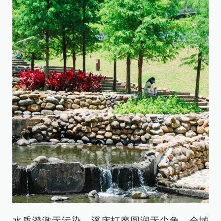
水质澄澈无污染，溪床打磨圆润无尖角，全域