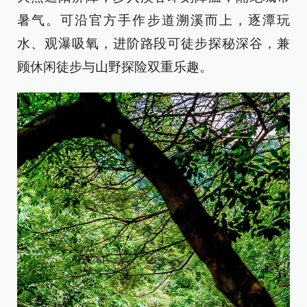
暑气。可沿官方手作步道溯溪而上，逐潭玩
水、观瀑吸氧，进阶路段可徒步探秘深谷，兼
顾休闲徒步与山野探险双重乐趣。