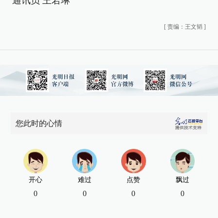
通讯员 王若琳
[
责编：王文韬
]
您此时的心情
开心
难过
点赞
飘过
0
0
0
0