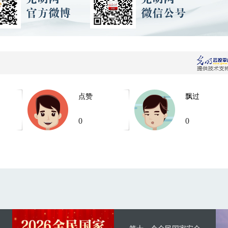
点赞
飘过
0
0