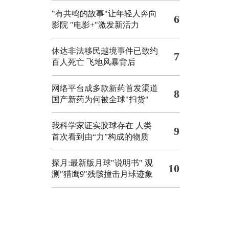
"有共鸣的故事"让年轻人奔向
6
影院
"电影+"激发新活力
休达非法移民越境事件已致约
7
百人死亡
飞地风暴背后
网络平台成多款新药首发渠道
8
国产新药为何被全球"扫货"
我科学家证实胶球存在 人类
9
首次看到由“力”构成的物质
探月:最新版月球"说明书"
观
10
测"猎鹰9"残骸撞击月球迹象