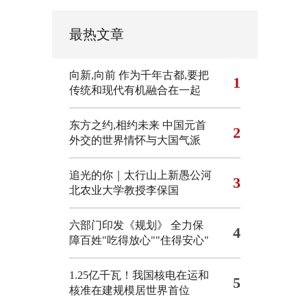
最热文章
向新,向前
作为千年古都,要把
1
传统和现代有机融合在一起
东方之约,相约未来 中国元首
2
外交的世界情怀与大国气派
追光的你｜太行山上新愚公河
3
北农业大学教授李保国
六部门印发《规划》 全力保
4
障百姓"吃得放心""住得安心"
1.25亿千瓦！我国核电在运和
5
核准在建规模居世界首位