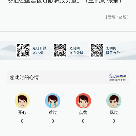
交通强国建设贡献思政力量。（王艳景 张莹）
[
责编：赵靓
]
您此时的心情
开心
难过
点赞
飘过
0
0
0
0