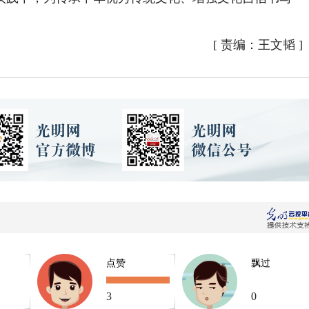
[
责编：王文韬
]
点赞
飘过
3
0