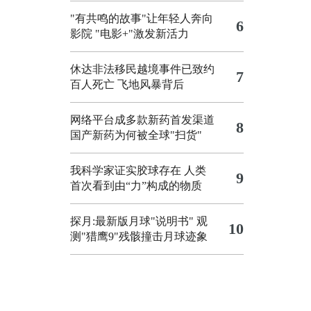
"有共鸣的故事"让年轻人奔向
6
影院
"电影+"激发新活力
休达非法移民越境事件已致约
7
百人死亡
飞地风暴背后
网络平台成多款新药首发渠道
8
国产新药为何被全球"扫货"
我科学家证实胶球存在 人类
9
首次看到由“力”构成的物质
探月:最新版月球"说明书"
观
10
测"猎鹰9"残骸撞击月球迹象