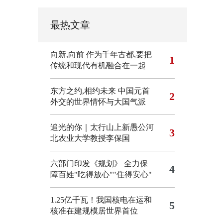
最热文章
向新,向前
作为千年古都,要把
1
传统和现代有机融合在一起
东方之约,相约未来 中国元首
2
外交的世界情怀与大国气派
追光的你｜太行山上新愚公河
3
北农业大学教授李保国
六部门印发《规划》 全力保
4
障百姓"吃得放心""住得安心"
1.25亿千瓦！我国核电在运和
5
核准在建规模居世界首位