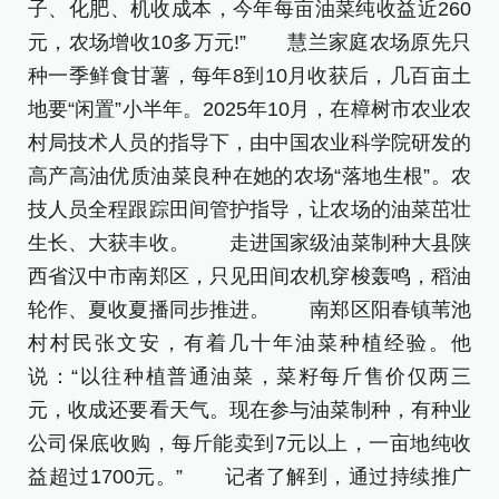
子、化肥、机收成本，今年每亩油菜纯收益近260
足
元，农场增收10多万元!” 慧兰家庭农场原先只
[责
种一季鲜食甘薯，每年8到10月收获后，几百亩土
地要“闲置”小半年。2025年10月，在樟树市农业农
村局技术人员的指导下，由中国农业科学院研发的
高产高油优质油菜良种在她的农场“落地生根”。农
技人员全程跟踪田间管护指导，让农场的油菜茁壮
生长、大获丰收。 走进国家级油菜制种大县陕
西省汉中市南郑区，只见田间农机穿梭轰鸣，稻油
轮作、夏收夏播同步推进。 南郑区阳春镇苇池
村村民张文安，有着几十年油菜种植经验。他
说：“以往种植普通油菜，菜籽每斤售价仅两三
元，收成还要看天气。现在参与油菜制种，有种业
公司保底收购，每斤能卖到7元以上，一亩地纯收
益超过1700元。” 记者了解到，通过持续推广