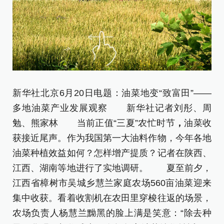
新华社北京6月20日电题：油菜地变“致富田”——
图
多地油菜产业发展观察 新华社记者刘彤、周
范
勉、熊家林 当前正值“三夏”农忙时节
，
油菜收
记
获接近尾声。作为我国第一大油料作物，今年各地
油菜种植效益如何？怎样增产提质？记者在陕西、
农
江西、湖南等地进行了实地调研。 夏至前夕，
策
江西省樟树市吴城乡慧兰家庭农场560亩油菜迎来
批
集中收获。看着收割机在农田里穿梭往返的场景，
促
农场负责人杨慧兰黝黑的脸上满是笑意：“除去种
收