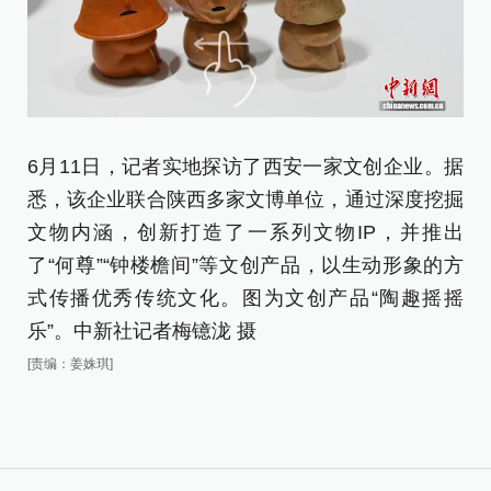
6月11日，记者实地探访了西安一家文创企业。据
图
悉，该企业联合陕西多家文博单位，通过深度挖掘
泷
文物内涵，创新打造了一系列文物IP，并推出
[责
了“何尊”“钟楼檐间”等文创产品，以生动形象的方
式传播优秀传统文化。图为文创产品“陶趣摇摇
乐”。中新社记者梅镱泷 摄
[责编：姜姝琪]