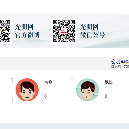
点赞
飘过
0
0