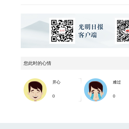
您此时的心情
开心
难过
0
0