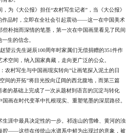
，为《大公报》担任“农村写生记者”，当《大公报》
”的作品时，立即在全社会引起震动——这一在中国美术
那些朴拙而深情的笔墨，第一次在中国画里看见了民间
他一生的信念。
赵望云先生诞辰100周年时家属们无偿捐赠的351件作
艺术空间，纳入国家典藏，走向更广泛的公众。
农村写生与中国画现实转向”让画笔探入泥土的日
空间的开拓”将目光投向辽阔的西北腹地，而第三篇
两者的基础上完成了一次从题材到语言的沉淀与转化
中国画在时代变革中扎根现实、重塑笔墨的深层路径。
生涯中最具决定性的一步。祁连山的雪峰、黄河的浊
秦腔——这些在传统山水谱系中鲜为出现过的意象，被