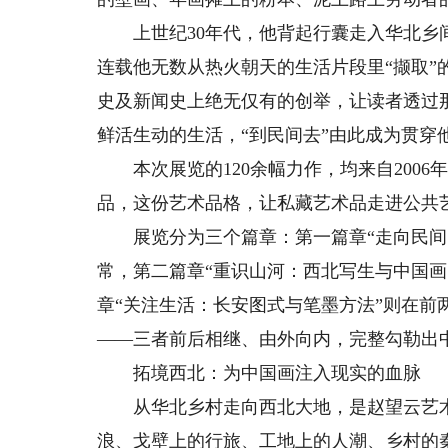
上世纪30年代，他背起行囊走入华北乡间
连载他无数从热火朝天的生活片段里“撷取
史及新闻史上绝无仅有的创举，让读者透过
鲜活生动的生活，“到民间去”由此成为贯穿
本次展览的120余幅力作，均来自2006年
品，这份艺术品格，让私藏艺术品走进公共
展览分为三个篇章：第一篇章“走向民间：
常，第二篇章“重识山河：西北写生与中国画
章“关注生活：长安图式与笔墨方法”则在前
——三者前后相继、由外向内，完整勾勒出
拓境西北：为中国画注入现实的血脉
从华北乡村走向西北大地，是赵望云艺术
浪、戈壁上的行旅、工地上的人潮、乡村的