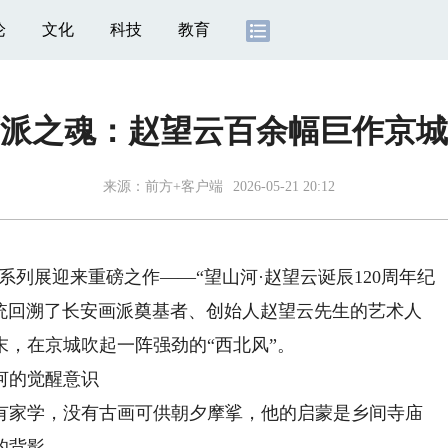
论
文化
科技
教育
派之魂：赵望云百余幅巨作京城
来源：
前方+客户端
2026-05-21 20:12
”系列展迎来重磅之作——“望山河·赵望云诞辰120周年纪
系统回溯了长安画派奠基者、创始人赵望云先生的艺术人
，在京城吹起一阵强劲的“西北风”。
河的觉醒意识
有家学，没有古画可供朝夕摩挲，他的启蒙是乡间寺庙
的背影。