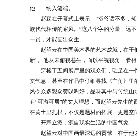
他一一纳入笔端。
赵森在开幕式上表示：“爷爷话不多，却总说
族代代相传的家风。”这八个字的分量，远
一员，才能画出众生。
赵望云在中国美术界的艺术成就，在于他
新”。他从未俯视苍生，而以平视视角，看
穿梭于五间展厅里的观众们，驻足在一件
文气息，甚至在作品中仔细寻找《主角》里
风令众多观众赞叹叫好，品味其中与传统山
有“可游可居”的文人理想，而赵望云先生的
在黄土里扎根，不仅是题材的拓展，更是空
开宗立派：源自现实生活的中国气象
赵望云对中国画最深远的贡献，在于他以