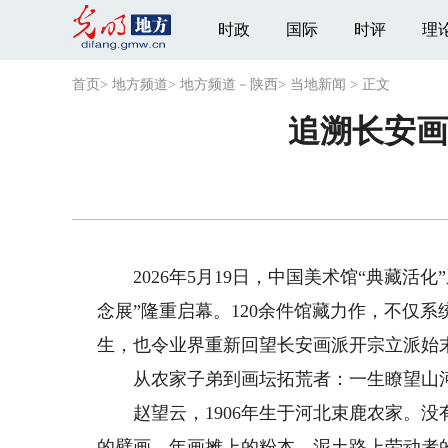
时政
国际
时评
理
首页
>
地方频道
>
地方频道－陕西
>
当地新闻
>
正文
追溯长安画
2026年5月19日，中国美术馆“典藏活化
念展”隆重启幕。120余件馆藏力作，不仅
生，也令业界重新回望长安画派开宗立派始末
从农家子弟到画坛拓荒者：一生瞭望山
赵望云，1906年生于河北束鹿农家。没
的壁画、年画摊上的粉本、泥土路上劳动者