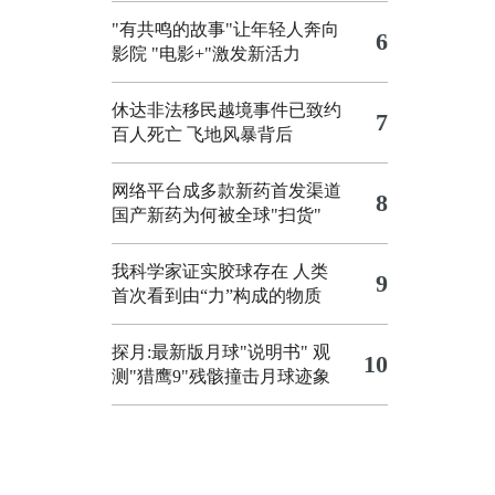
"有共鸣的故事"让年轻人奔向
6
影院
"电影+"激发新活力
休达非法移民越境事件已致约
7
百人死亡
飞地风暴背后
网络平台成多款新药首发渠道
8
国产新药为何被全球"扫货"
我科学家证实胶球存在 人类
9
首次看到由“力”构成的物质
探月:最新版月球"说明书"
观
10
测"猎鹰9"残骸撞击月球迹象