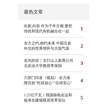
最热文章
向新,向前
作为千年古都,要把
1
传统和现代有机融合在一起
东方之约,相约未来 中国元首
2
外交的世界情怀与大国气派
追光的你｜太行山上新愚公河
3
北农业大学教授李保国
六部门印发《规划》 全力保
4
障百姓"吃得放心""住得安心"
1.25亿千瓦！我国核电在运和
5
核准在建规模居世界首位