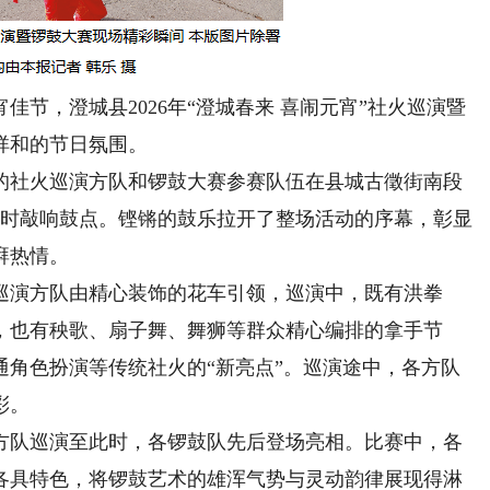
节，澄城县2026年“澄城春来 喜闹元宵”社火巡演暨
祥和的节日氛围。
社火巡演方队和锣鼓大赛参赛队伍在县城古徵街南段
鼓同时敲响鼓点。铿锵的鼓乐拉开了整场活动的序幕，彰显
湃热情。
演方队由精心装饰的花车引领，巡演中，既有洪拳
，也有秧歌、扇子舞、舞狮等群众精心编排的拿手节
通角色扮演等传统社火的“新亮点”。巡演途中，各方队
彩。
队巡演至此时，各锣鼓队先后登场亮相。比赛中，各
各具特色，将锣鼓艺术的雄浑气势与灵动韵律展现得淋