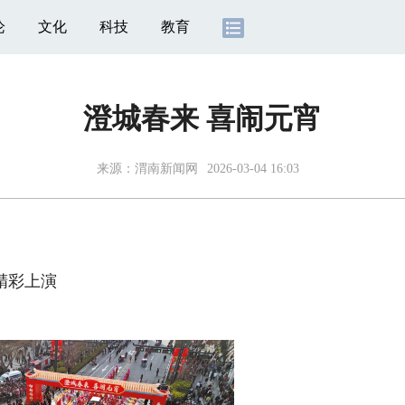
论
文化
科技
教育
澄城春来 喜闹元宵
来源：
渭南新闻网
2026-03-04 16:03
精彩上演