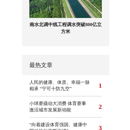
南水北调中线工程调水突破800亿立
方米
最热文章
人民的健康、体质、幸福一脉
1
相承
“宁可十防九空”
小球赛撬动大消费 体育赛事
2
激活城市发展新动能
“向着建设体育强国、健康中
3