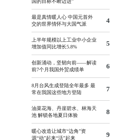
国的目标不断迈进”
最是真情暖人心 中国元首外
4
交的世界情怀与大国气派
上半年规模以上工业中小企业
5
增加值同比增长5.8%
创新涌动，坚韧向前——解读
6
前7个月我国外贸成绩单
8月台风生成登陆全年最多 最
7
常在我国这些地方登陆
油菜花海、丹崖碧水、林海天
8
池 解锁各地夏日体验
暖心改造让城市“边角”资
9
源“动”起来“活”起来