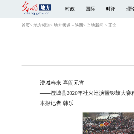
时政
国际
时评
理
首页
>
地方频道
>
地方频道－陕西
>
当地新闻
>
正文
澄城春来 喜闹元宵
——澄城县2026年社火巡演暨锣鼓大赛
本报记者 韩乐