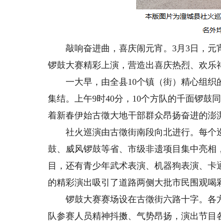
敲响奋进曲，喜庆闹元宵。3月3日，元宵佳
锣鼓大赛精彩上演，营造出喜庆热烈、欢乐
一大早，由全县10个镇（街）精心组织的
集结。上午9时40分，10个方队的千面锣
着新春伊始古徵大地干部群众昂扬奋进的澎
社火巡演由古徵街南段向北进行。每个巡
鼓、威风锣鼓等省、市级非遗项目集中亮相
目，还有青少年武术表演、机器狗表演、卡
的精彩演出吸引了道路两侧大批市民围观喝
锣鼓大赛赛场设在古徵街六路十字。各方
队参赛人员精神抖擞、气势昂扬，演出节目