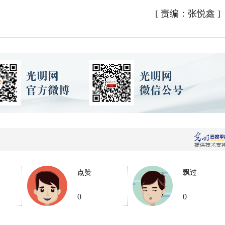
[
责编：张悦鑫
]
点赞
飘过
0
0