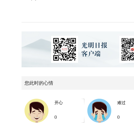
您此时的心情
开心
难过
0
0