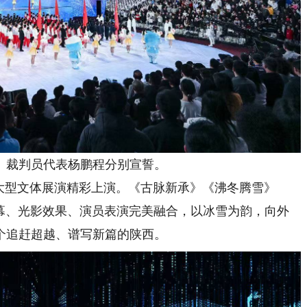
裁判员代表杨鹏程分别宣誓。
型文体展演精彩上演。《古脉新承》《沸冬腾雪》
屏幕、光影效果、演员表演完美融合，以冰雪为韵，向外
个追赶超越、谱写新篇的陕西。