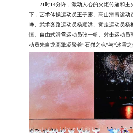
21时14分许，激动人心的火炬传递和主
下，艺术体操运动员王子露、高山滑雪运动
峥、武术套路运动员杨顺洪、竞走运动员杨
恒、自由式滑雪运动员张一帆、射击运动员
动员朱自龙高擎凝聚着“石峁之魂”与“冰雪