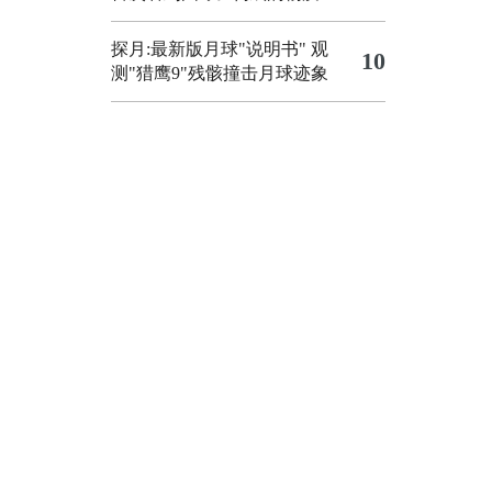
探月:最新版月球"说明书"
观
10
测"猎鹰9"残骸撞击月球迹象