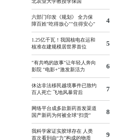
北农业大学教授李保国
六部门印发《规划》 全力保
4
障百姓"吃得放心""住得安心"
1.25亿千瓦！我国核电在运和
5
核准在建规模居世界首位
"有共鸣的故事"让年轻人奔向
6
影院
"电影+"激发新活力
休达非法移民越境事件已致约
7
百人死亡
飞地风暴背后
网络平台成多款新药首发渠道
8
国产新药为何被全球"扫货"
我科学家证实胶球存在 人类
9
首次看到由“力”构成的物质