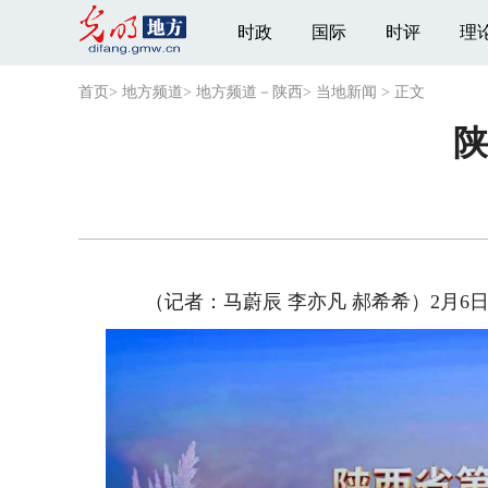
时政
国际
时评
理
首页
>
地方频道
>
地方频道－陕西
>
当地新闻
>
正文
陕
（记者：马蔚辰 李亦凡 郝希希）2月6