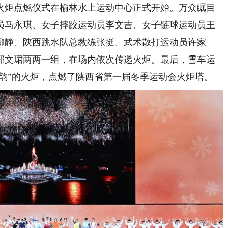
火炬点燃仪式在榆林水上运动中心正式开始。万众瞩目
员马永琪、女子摔跤运动员李文吉、女子链球运动员王
柳静、陕西跳水队总教练张挺、武术散打运动员许家
郭文珺两两一组，在场内依次传递火炬。最后，雪车运
之韵”的火炬，点燃了陕西省第一届冬季运动会火炬塔。